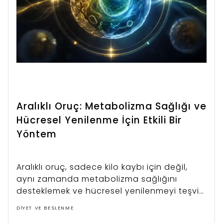
Aralıklı Oruç: Metabolizma Sağlığı ve
Hücresel Yenilenme İçin Etkili Bir
Yöntem
Aralıklı oruç, sadece kilo kaybı için değil,
aynı zamanda metabolizma sağlığını
desteklemek ve hücresel yenilenmeyi teşvik
etmek amacıyla da uygulanmaktadır. Bu
DIYET VE BESLENME
beslenme düzeni, vücudun doğal yağ