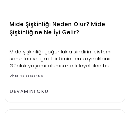
Mide Şişkinliği Neden Olur? Mide
Şişkinliğine Ne İyi Gelir?
Mide şişkinliği çoğunlukla sindirim sistemi
sorunları ve gaz birikiminden kaynaklanır.
Günlük yaşamı olumsuz etkileyebilen bu
durum, özellikle yemekten sonra daha
DIYET VE BESLENME
belirgin hale gelir. Bazı yiyecekler, hızlı
yemek yeme alışkanlığı ya da sindirim
DEVAMINI OKU
problemleri şişkinliği tetikleyebilir. Mide
şişkinliği belirtileri karında doluluk hissi, gaz
ve zaman zaman ağrı şeklinde ortaya
çıkabilir. Doğal yöntemler, doğru beslenme
ve yaşam tarzı değişiklikleri ile şişkinliği
azaltmak mümkündür. Peki mide şişkinliği