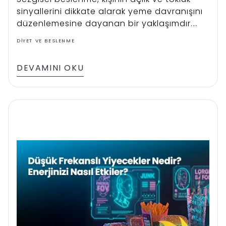
sinyallerini dikkate alarak yeme davranışını
düzenlemesine dayanan bir yaklaşımdır.
Katı diyet kurallarından uzak durarak,
DIYET VE BESLENME
vücudun gerçek ihtiyaçlarını dinlemeyi
amaçlar.
DEVAMINI OKU