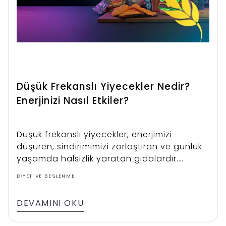
Düşük Frekanslı Yiyecekler Nedir?
Enerjinizi Nasıl Etkiler?
Düşük frekanslı yiyecekler, enerjimizi
düşüren, sindirimimizi zorlaştıran ve günlük
yaşamda halsizlik yaratan gıdalardır.
Çoğunlukla işlenmiş, şekerli ve yağlı
DIYET VE BESLENME
besinlerden oluşurlar. İlk etapta kısa süreli
tokluk veya hızlı enerji sağlasalar da,
DEVAMINI OKU
sonrasında yorgunluk ve odaklanma
problemlerine sebep olurlar.