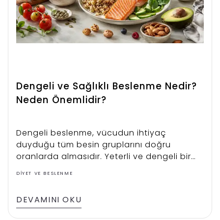
Dengeli ve Sağlıklı Beslenme Nedir?
Neden Önemlidir?
Dengeli beslenme, vücudun ihtiyaç
duyduğu tüm besin gruplarını doğru
oranlarda almasıdır. Yeterli ve dengeli bir
beslenme düzeni; bağışıklık sistemini
DIYET VE BESLENME
güçlendirir, enerji seviyesini artırır ve
hastalıklara karşı koruma sağlar. Sağlıklı ve
DEVAMINI OKU
dengeli beslenme, çocukluktan yetişkinliğe
her yaşta hayati önem taşır. Uzun vadede