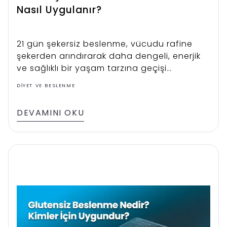
Nasıl Uygulanır?
21 gün şekersiz beslenme, vücudu rafine
şekerden arındırarak daha dengeli, enerjik
ve sağlıklı bir yaşam tarzına geçişi
hedefleyen bir beslenme yöntemidir. Bu
DIYET VE BESLENME
süreçte amaç, hem fiziksel hem de zihinsel
olarak şekere olan bağımlılığı kırmak ve
DEVAMINI OKU
metabolizmayı yeniden dengelemektir. 21
gün şekersiz diyet uygulayan bireyler; daha
düzenli uyku, daha dengeli ruh hali, azalan
tatlı krizleri ve daha canlı bir cilt gibi olumlu
etkilerle karşılaşabilir.