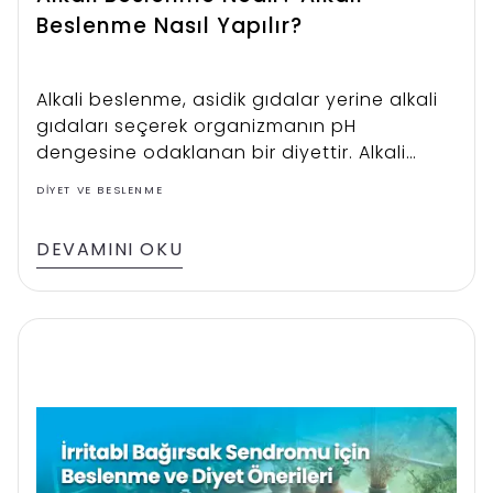
Beslenme Nasıl Yapılır?
Alkali beslenme, asidik gıdalar yerine alkali
gıdaları seçerek organizmanın pH
dengesine odaklanan bir diyettir. Alkali
beslenme, son yıllarda bazı wellness
DIYET VE BESLENME
topluluklarında artan bir popülarite
kazanmıştır. Sindirimden enerjiye, bağışıklık
DEVAMINI OKU
desteğinden kilo yönetimine kadar birçok
fayda sunar. Alkali beslenme, asidik yükü
azaltarak vücutta toksin birikimini önler.
Ayrıca hücresel yaşlanmayı engellediği ve
kronik yorgunlukla mücadele ettiği
düşünülmektedir. Sağlıklı bir beden için
Alkali Beslenme rehberimizi
kaçırmadığınızdan emin olun.