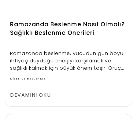
Ramazanda Beslenme Nasıl Olmalı?
Sağlıklı Beslenme Önerileri
Ramazanda beslenme, vücudun gün boyu
ihtiyaç duyduğu enerjiyi karşılamak ve
sağlıklı kalmak için büyük önem taşır. Oruç
süresince uzun saatler aç kalmak
DIYET VE BESLENME
metabolizmayı yavaşlatabilir, kan şekerinde
dalgalanmalara neden olabilir ve sıvı kaybı
DEVAMINI OKU
yaşanmasına yol açabilir. Bu nedenle iftar
ve sahurda dengeli beslenmek, sağlıklı
yağlar, protein ve kompleks karbonhidratlar
açısından zengin gıdalar tüketmek gerekir.
Özellikle sahurda tok tutan ve gün içinde
enerji seviyesini koruyan besinler tercih