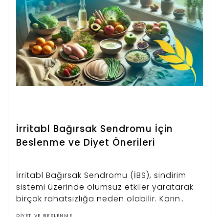
İrritabl Bağırsak Sendromu İçin
Beslenme ve Diyet Önerileri
İrritabl Bağırsak Sendromu (İBS), sindirim
sistemi üzerinde olumsuz etkiler yaratarak
birçok rahatsızlığa neden olabilir. Karın
ağrıları, şişkinlik, gaz ve değişken bağırsak
DIYET VE BESLENME