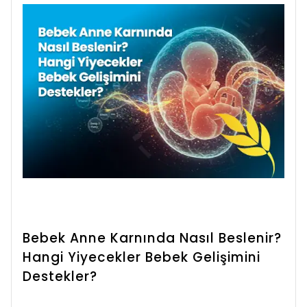
edilmelidir. İftarda ise mideyi yormayan,
sindirimi kolay besinlerle başlamak ve
öğünü aşırıya kaçmadan, yavaş yavaş
tüketmek önemlidir. Aynı zamanda yeterli su
tüketimi sağlanmalı, vücut susuz
kalmamalıdır. Ramazan boyunca sağlıklı ve
dengeli beslenerek hem bağışıklık sistemini
güçlü tutabilir hem de enerjinizi koruyarak
günlük aktivitelerinizi sürdürebilirsiniz.
Bebek Anne Karnında Nasıl Beslenir?
Hangi Yiyecekler Bebek Gelişimini
Destekler?