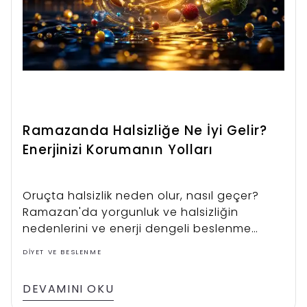
Ramazanda Halsizliğe Ne İyi Gelir?
Enerjinizi Korumanın Yolları
Oruçta halsizlik neden olur, nasıl geçer?
Ramazan'da yorgunluk ve halsizliğin
nedenlerini ve enerji dengeli beslenme
önerilerini keşfedin.
DIYET VE BESLENME
DEVAMINI OKU