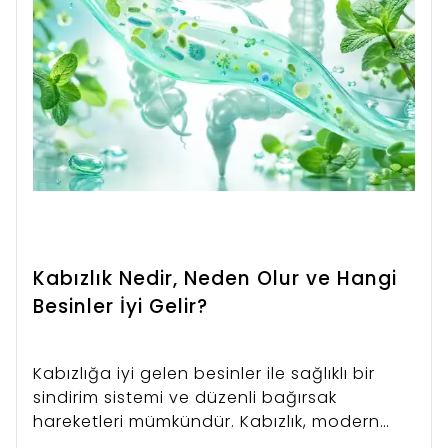
Kabızlık Nedir, Neden Olur ve Hangi
Besinler İyi Gelir?
Kabızlığa iyi gelen besinler ile sağlıklı bir
sindirim sistemi ve düzenli bağırsak
hareketleri mümkündür. Kabızlık, modern
yaşamın getirdiği stres, yanlış beslenme ve