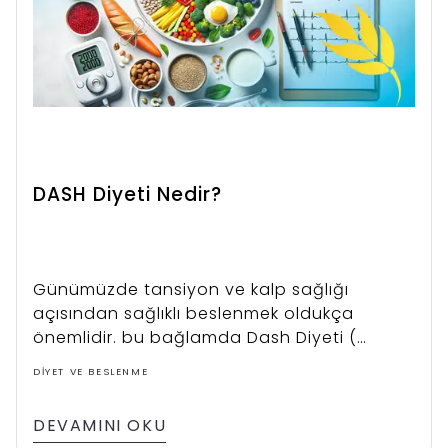
DASH Diyeti Nedir?
Günümüzde tansiyon ve kalp sağlığı
açısından sağlıklı beslenmek oldukça
önemlidir. bu bağlamda Dash Diyeti (
Dietary Approaches to Stop Hypertension -
DIYET VE BESLENME
Hipertansiyonu Durdurmak İçin Diyet
Yaklaşımları ) tansiyonu düşürme odaklı
DEVAMINI OKU
bilimsel dayanağı olan bir beslenme şeklidir.