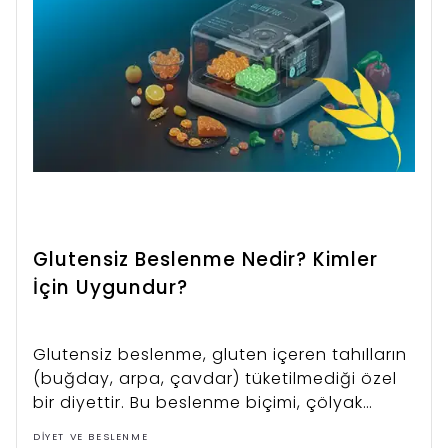
Glutensiz Beslenme Nedir? Kimler
İçin Uygundur?
Glutensiz beslenme, gluten içeren tahılların
(buğday, arpa, çavdar) tüketilmediği özel
bir diyettir. Bu beslenme biçimi, çölyak
hastalığı, gluten intoleransı veya
DIYET VE BESLENME