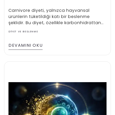
Carnivore diyeti, yalnızca hayvansal
ürünlerin tüketildiği katı bir beslenme
şeklidir. Bu diyet, özellikle karbonhidrattan
tamamen uzak durmak isteyenler için
DIYET VE BESLENME
uygundur. Carnivore diyeti, hızlı kilo kaybı,
sindirim sisteminde rahatlama ve
DEVAMINI OKU
iltihaplanmanın azalması gibi etkiler
sunabilir. Carnivore diyeti, yalnızca et,
yumurta ve bazı süt ürünleriyle sınırlı bir
yaşam tarzı sunar.