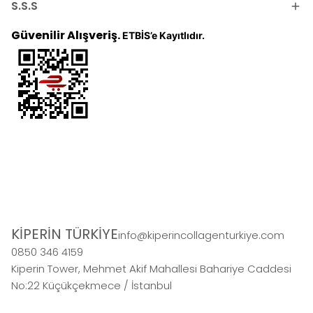
S.S.S
Güvenilir Alışveriş.
ETBİS’e Kayıtlıdır.
KİPERİN TÜRKİYE
info@kiperincollagenturkiye.com
0850 346 4159
Kiperin Tower, Mehmet Akif Mahallesi Bahariye Caddesi
No:22 Küçükçekmece / İstanbul