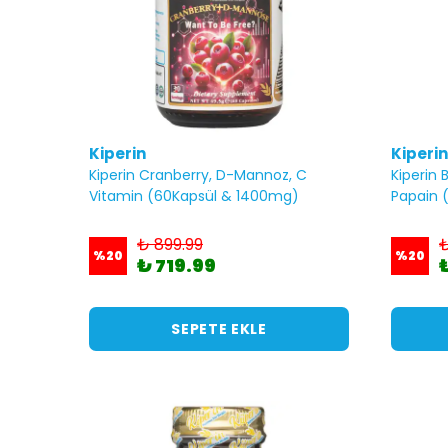
Kiperin
Kiperin
Kiperin Cranberry, D-Mannoz, C
Kiperin
Vitamin (60Kapsül & 1400mg)
Papain 
₺ 899.99
₺
%
20
%
20
₺ 719.99
SEPETE EKLE