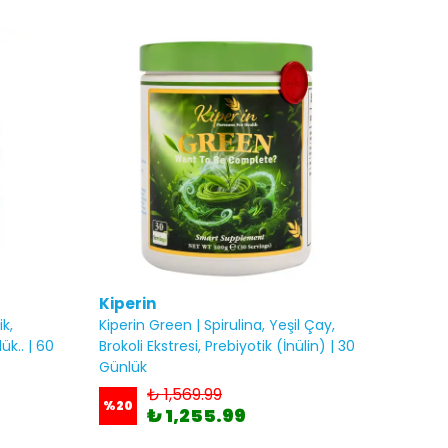
Kiperin
ik,
Kiperin Green | Spirulina, Yeşil Çay,
k.. | 60
Brokoli Ekstresi, Prebiyotik (İnülin) | 30
Günlük
₺ 1,569.99
%
20
₺ 1,255.99