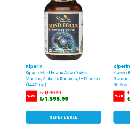
Kiperin
Kiperin
Kiperin Mind Focus Aslan Yelesi
Kiperin B
Mantarı, Sitikolin, Rhodiola, L-Theanin
Guarana,
(1440mg)
60 Kaps
₺ 1,999.99
₺
%
20
%
20
₺ 1,599.99
SEPETE EKLE