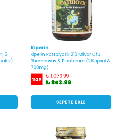
Kiperin
n, 5-
Kiperin Postbiyotik 210 Milyar Cfu
Günlük).
Rhamnosus & Plantarum (21Kapsül &
700mg)
₺ 1,079.99
%
20
₺ 863.99
SEPETE EKLE