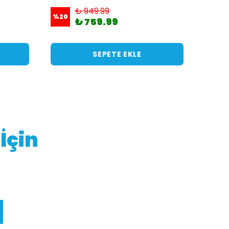
₺ 949.99
%
20
₺ 759.99
SEPETE EKLE
İçin