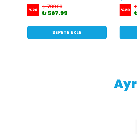
₺ 709.99
₺
%
20
%
20
₺ 567.99
SEPETE EKLE
Ayr