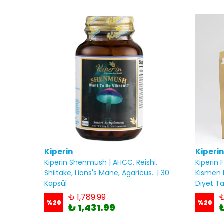
Kiperin
Kiperin
Kiperin Shenmush | AHCC, Reishi,
Kiperin 
Shiitake, Lions's Mane, Agaricus.. | 30
Kısmen 
Kapsül
Diyet Ta
₺ 1,789.99
₺
%
20
%
20
₺ 1,431.99