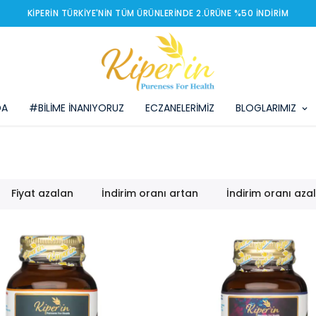
KIPERIN TÜRKIYE'NIN TÜM ÜRÜNLERINDE 2.ÜRÜNE %50 İNDIRIM
DA
#BİLİME İNANIYORUZ
ECZANELERİMİZ
BLOGLARIMIZ
Fiyat azalan
İndirim oranı artan
İndirim oranı aza