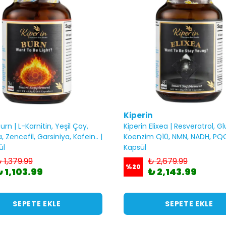
Kiperin
urn | L-Karnitin, Yeşil Çay,
Kiperin Elixea | Resveratrol, G
 Zencefil, Garsiniya, Kafein.. |
Koenzim Q10, NMN, NADH, PQQ
ül
Kapsül
 1,379.99
₺ 2,679.99
%
20
₺ 1,103.99
₺ 2,143.99
SEPETE EKLE
SEPETE EKLE