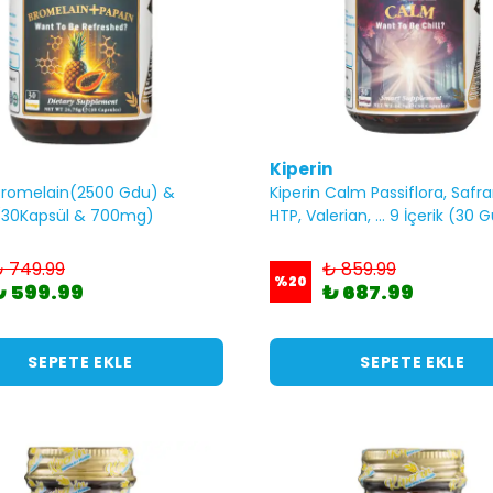
Kiperin
 Bromelain(2500 Gdu) &
Kiperin Calm Passiflora, Safra
(30Kapsül & 700mg)
HTP, Valerian, ... 9 İçerik (30 
 749.99
₺ 859.99
%
20
₺ 599.99
₺ 687.99
SEPETE EKLE
SEPETE EKLE