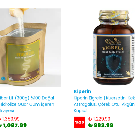
Kiperin
Fiber Lif (300g) %100 Doğal
Kiperin Eigrela | Kuersetin, Kek
Hidrolize Guar Gum İçeren
Astragalus, Çörek Otu, Akgünlü
kviyesi
Kapsül
 1,359.99
₺ 1,229.99
%
20
₺ 1,087.99
₺ 983.99