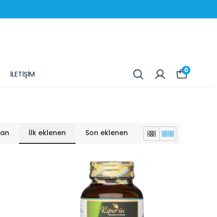
0
İLETİŞİM
lan
İlk eklenen
Son eklenen