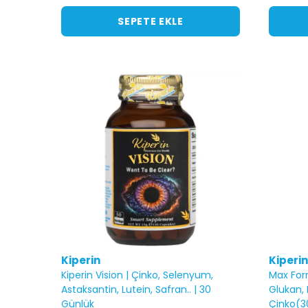
SEPETE EKLE
Kiperin
Kiperin
Kiperin Vision | Çinko, Selenyum,
Max Form
Astaksantin, Lutein, Safran.. | 30
Glukan, 
Günlük
Çinko(3