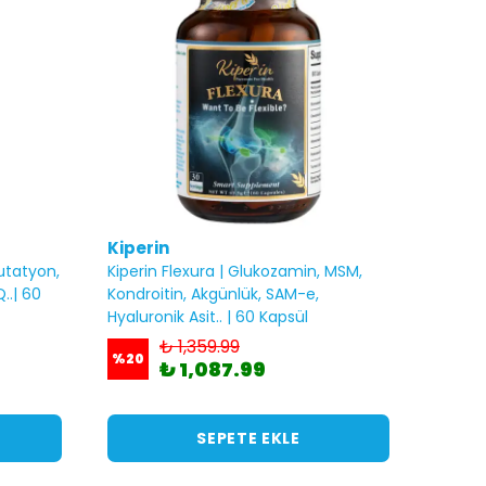
Kiperin
lutatyon,
Kiperin Flexura | Glukozamin, MSM,
..| 60
Kondroitin, Akgünlük, SAM-e,
Hyaluronik Asit.. | 60 Kapsül
₺ 1,359.99
%
20
₺ 1,087.99
SEPETE EKLE