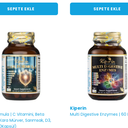
SEPETE EKLE
SEPETE EKLE
Kiperin
ula | C Vitamini, Beta
Multi Digestive Enzymes | 60
Kara Mürver, Sarımsak, D3,
0Kapsül)