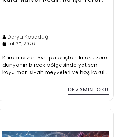
Derya
Kösedağ
Jul 27, 2026
Kara mürver, Avrupa başta olmak üzere
dünyanın birçok bölgesinde yetişen,
koyu mor-siyah meyveleri ve hoş kokulu
beyaz çiçekleriyle bilinen doğal bir
bitkidir. Yüzyıllardır geleneksel
DEVAMINI OKU
kullanımıyla dikkat çeken kara mürver,
günümüzde de takviye edici gıdalarda
ve bitkisel ürünlerde sıkça tercih
edilmektedir. Özellikle kara mürver
ekstresi ve kara mürver özü içeren
ürünler, zengin bitkisel içeriği sayesinde