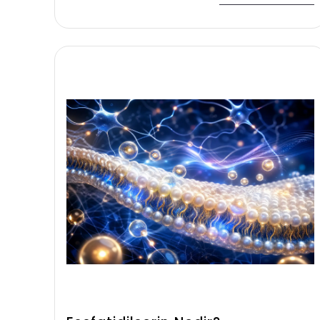
besinlerden elde edilen enerjiyi
hücrelerin kullanabileceği forma
dönüştürerek yaşamın devamlılığında
kritik rol oynar.