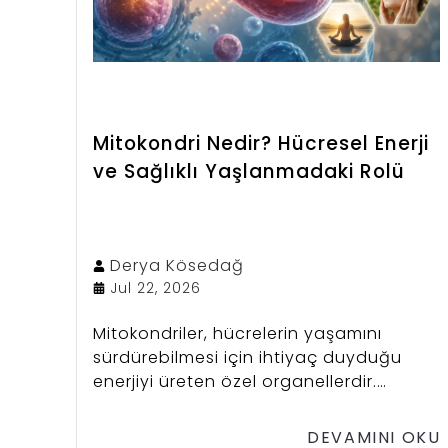
Mitokondri Nedir? Hücresel Enerji
ve Sağlıklı Yaşlanmadaki Rolü
Derya
Kösedağ
Jul 22, 2026
Mitokondriler, hücrelerin yaşamını
sürdürebilmesi için ihtiyaç duyduğu
enerjiyi üreten özel organellerdir.
Vücudumuzdaki neredeyse tüm
hücrelerde bulunan bu yapılar,
DEVAMINI OKU