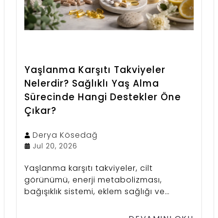
Yaşlanma Karşıtı Takviyeler
Nelerdir? Sağlıklı Yaş Alma
Sürecinde Hangi Destekler Öne
Çıkar?
Derya
Kösedağ
Jul 20, 2026
Yaşlanma karşıtı takviyeler, cilt
görünümü, enerji metabolizması,
bağışıklık sistemi, eklem sağlığı ve
hücresel destek gibi farklı ihtiyaçlar için
araştırılan takviye edici gıdalardır.