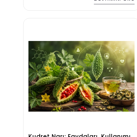
Doğal içeriği sayesinde özellikle eklem,
cilt ve genel vücut desteği konularında
araştırılıyor. Peki bu kadar ilgi
görmesinin sebebi ne? Aslında cevap,
içeriğinde saklı.
Kudret Narı: Faydaları, Kullanımı