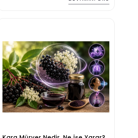
performans odaklı takviyelerde sıkça
karşımıza çıkmasının nedeni de bu.
Çünkü yaş ilerledikçe hücresel enerji
üretimi yavaşlıyor ve bu durum hem
fiziksel hem zihinsel performansı
etkileyebiliyor. Ca-AKG tam da bu
noktada devreye girerek destekleyici bir
rol üstlenebileceği için araştırılıyor. Peki
gerçekten ne işe yarar, kimler için daha
uygun ve nasıl kullanılır? Biraz daha
detaylı inceleyelim.
Kara Mürver Nedir, Ne İşe Yarar?