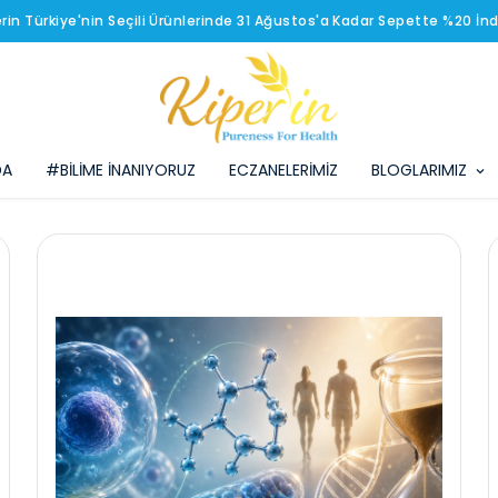
erin Türkiye'nin Seçili Ürünlerinde 31 Ağustos'a Kadar Sepette %20 İnd
DA
#BİLİME İNANIYORUZ
ECZANELERİMİZ
BLOGLARIMIZ