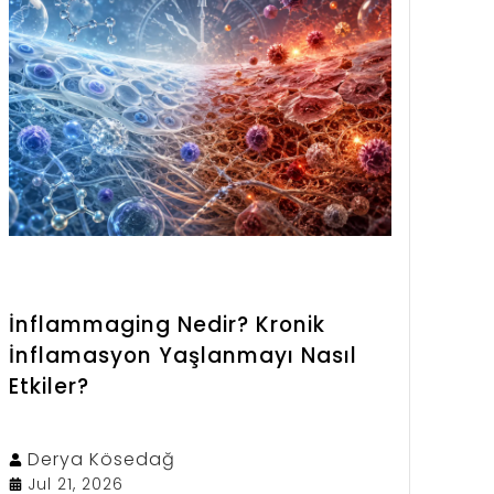
öne çıkar. Kara mürver hakkında merak
edilen özellikleri, kullanım alanlarını ve
faydalarını yazımızın devamında
detaylı olarak inceleyebilirsiniz.
İnflammaging Nedir? Kronik
İnflamasyon Yaşlanmayı Nasıl
Etkiler?
Derya
Kösedağ
Jul 21, 2026