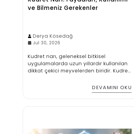
ve Bilmeniz Gerekenler
Derya
Kösedağ
Jul 30, 2026
Kudret narı, geleneksel bitkisel
uygulamalarda uzun yıllardır kullanılan
dikkat çekici meyvelerden biridir. Kudret
narı özellikle mide sağlığını desteklemek
amacıyla tercih edilse de bağışıklık,
DEVAMINI OKU
sindirim ve cilt sağlığı üzerindeki
potansiyel etkileriyle de ilgi
görmektedir. Kudret narı zeytinyağında
bekletilerek, çay şeklinde veya ekstrakt
olarak farklı biçimlerde tüketilebilir.
Ancak her doğal ürün gibi bilinçli