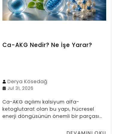
Ca-AKG Nedir? Ne İşe Yarar?
Derya
Kösedağ
Jul 31, 2026
Ca-AKG açılımı kalsiyum alfa-
ketoglutarat olan bu yapı, hücresel
enerji döngüsünün önemli bir parçası
olarak dikkat çekiyor. Son yıllarda
özellikle uzun yaşam (longevity) ve
DEVAMINI OKU