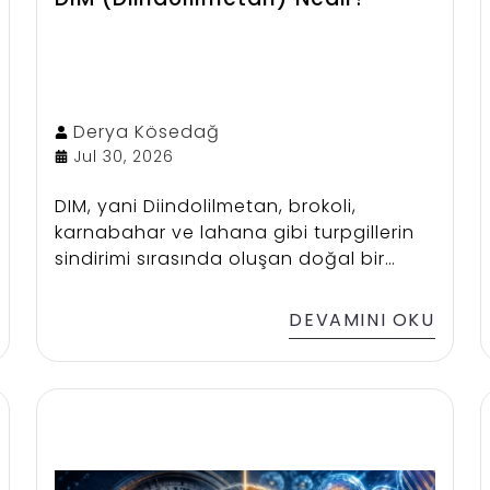
Derya
Kösedağ
Jul 30, 2026
DIM, yani Diindolilmetan, brokoli,
karnabahar ve lahana gibi turpgillerin
sindirimi sırasında oluşan doğal bir
bileşiktir. Son yıllarda özellikle hormon
dengesi ve östrojen metabolizması
DEVAMINI OKU
üzerindeki potansiyel etkileri nedeniyle
bilimsel araştırmalarda dikkat
çekmektedir. Kadınlarda hormonal
dengeyi desteklemeye, erkeklerde ise
normal hormon metabolizmasının
korunmasına katkı sağlayabilecek