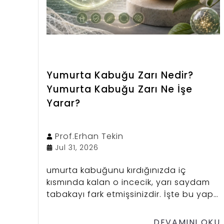
Yumurta Kabuğu Zarı Nedir?
Yumurta Kabuğu Zarı Ne İşe
Yarar?
Prof.Erhan
Tekin
Jul 31, 2026
umurta kabuğunu kırdığınızda iç
kısmında kalan o incecik, yarı saydam
tabakayı fark etmişsinizdir. İşte bu yapı,
son zamanlarda adını sıkça
duyduğumuz yumurta kabuğu zarı.
DEVAMINI OKU