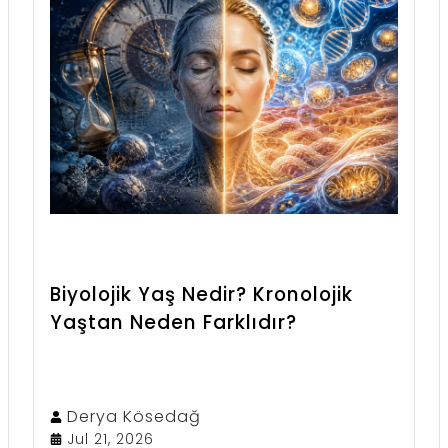
özellikleriyle öne çıkar. Doğal
besinlerden alınabilse de günlük
yaşamda yeterli miktara ulaşmak her
zaman kolay olmayabilir.
Biyolojik Yaş Nedir? Kronolojik
Yaştan Neden Farklıdır?
Derya
Kösedağ
Jul 21, 2026