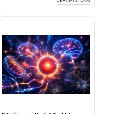
DEVAMINI OKU
ürününde B vitaminleri, C vitamini, D
vitamini, E vitamini, çinko, selenyum,
magnezyum ve diğer temel mineraller
dengeli oranlarda yer almalıdır. Ancak
yalnızca vitamin ve mineral çeşitliliği
yeterli değildir; kullanılan formlar,
biyoyararlanım ve referans değerler de
değerlendirilmelidir. Günümüzde birçok
tüketici multivitamin içeriği nedir
sorusuna yanıt ararken yalnızca
miktarlara odaklanmaktadır.