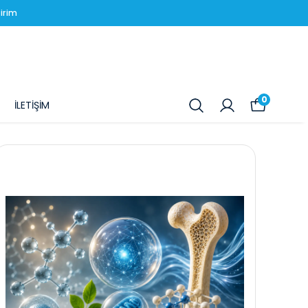
irim
0
İLETİŞİM