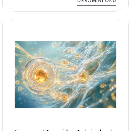
DEVAMINI OKU
Ancak bu ürünler, yaşlanmayı durduran
ya da geri çeviren çözümler olarak
değerlendirilmemelidir. Sağlıklı yaş alma
sürecinde; dengeli beslenme, düzenli
fiziksel aktivite, kaliteli uyku ve sağlıklı
yaşam alışkanlıkları ile birlikte
destekleyici bir rol üstlenebilirler.