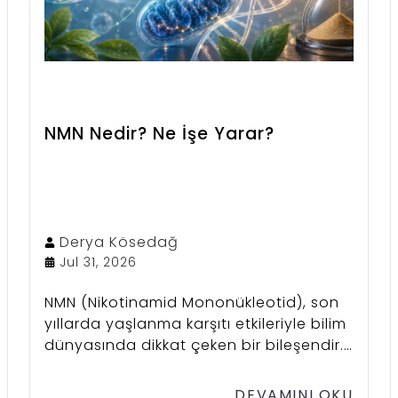
NMN Nedir? Ne İşe Yarar?
Derya
Kösedağ
Jul 31, 2026
NMN (Nikotinamid Mononükleotid), son
yıllarda yaşlanma karşıtı etkileriyle bilim
dünyasında dikkat çeken bir bileşendir.
Vücudumuzda NAD+ üretimini artırarak
hücrelerin enerji metabolizmasını
DEVAMINI OKU