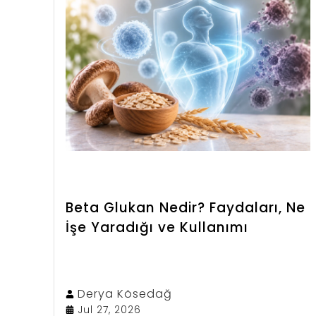
kullanılmalı ve önerilen miktarlar
aşılmamalıdır. Bu yazıda kudret narının
ne olduğu, besin içeriği, faydaları ve
doğru kullanım şekilleri hakkında merak
edilen tüm detayları bulabilirsiniz.
Beta Glukan Nedir? Faydaları, Ne
İşe Yaradığı ve Kullanımı
Derya
Kösedağ
Jul 27, 2026