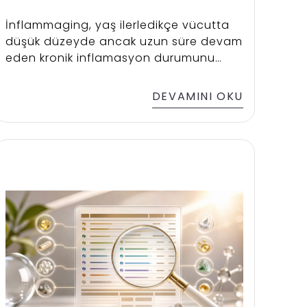
İnflammaging, yaş ilerledikçe vücutta
düşük düzeyde ancak uzun süre devam
eden kronik inflamasyon durumunu
tanımlayan bilimsel bir kavramdır.
Yaşlanmanın doğal süreçlerinden biri
DEVAMINI OKU
olarak kabul edilen bu durum; beslenme
alışkanlıkları, fiziksel aktivite düzeyi, uyku
kalitesi ve yaşam tarzı gibi birçok
faktörden etkilenebilir.