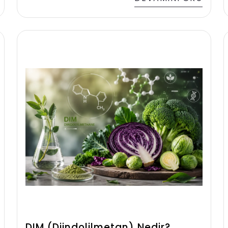
destekler ve yaşlanma belirtilerinin
yavaşlamasına katkıda bulunur. Peki,
bilim dünyasının üzerinde titizlikle
durduğu bu bileşen tam olarak nedir ve
vücudumuzda nasıl bir dönüşüm
sağlar? Bu içerikte, NMN nedir, ne işe
yarar ve hücresel yaşlanma üzerindeki
etkileri nelerdir gibi merak ettiğiniz tüm
soruların yanıtlarını bulabilirsiniz
DIM (Diindolilmetan) Nedir?