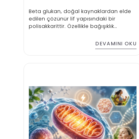
Beta glukan, doğal kaynaklardan elde
edilen çözünür lif yapısındaki bir
polisakkarittir. Özellikle bağışıklık
sistemini destekleyici özellikleriyle öne
çıkan bu bileşen; yulaf, arpa, maya ve
DEVAMINI OKU
bazı mantar türlerinde doğal olarak
bulunur. Günümüzde hem beslenme
düzeninde hem de takviye edici gıda
formüllerinde yaygın olarak tercih
edilmektedir. Beta glukan hakkında
merak edilen tüm detayları yazımızın
devamında bulabilirsiniz.