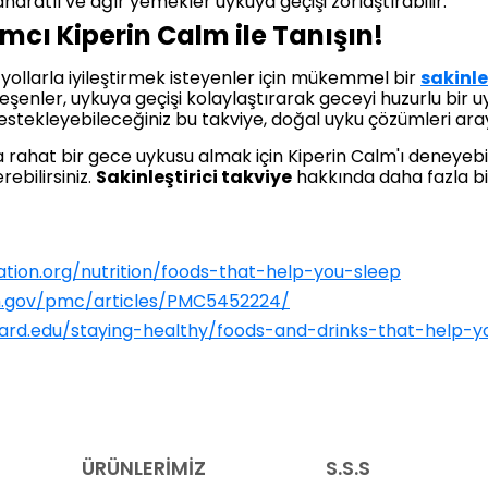
aharatlı ve ağır yemekler uykuya geçişi zorlaştırabilir.
cı Kiperin Calm ile Tanışın!
 yollarla iyileştirmek isteyenler için mükemmel bir
sakinle
 bileşenler, uykuya geçişi kolaylaştırarak geceyi huzurlu bir 
stekleyebileceğiniz bu takviye, doğal uyku çözümleri arayanl
a rahat bir gece uykusu almak için Kiperin Calm'ı deneyebi
ebilirsiniz.
Sakinleştirici takviye
hakkında daha fazla bi
tion.org/nutrition/foods-that-help-you-sleep
ih.gov/pmc/articles/PMC5452224/
vard.edu/staying-healthy/foods-and-drinks-that-help-y
ÜRÜNLERİMİZ
S.S.S