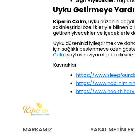
Ağır Yiyecekler:
Yağlı, b
Uyku Getirmeye Yardım
Kiperin Calm
, uyku düzenini doğal
sakinleştirici özellikleriyle bilinen
getiren yiyecekler ve içeceklerle de
Uyku düzeninizi iyileştirmek ve dah
için sağlıklı beslenmeye özen göster
Calm
sayfasını ziyaret edebilirsiniz.
Kaynaklar
https://www.sleepfounda
https://www.ncbi.nlm.n
https://www.health.har
MARKAMIZ
YASAL METİNLER