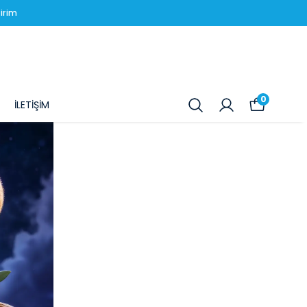
irim
0
İLETİŞİM