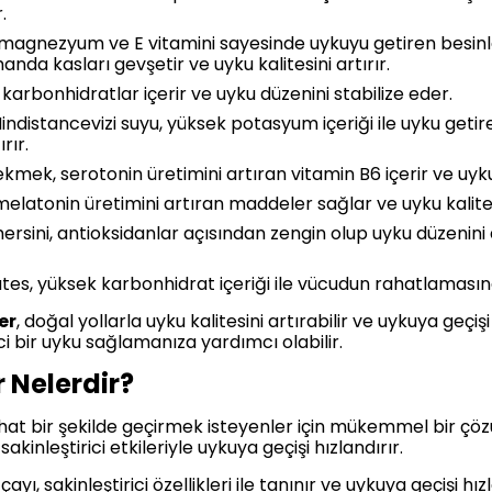
.
magnezyum ve E vitamini sayesinde uykuyu getiren besinl
nda kasları gevşetir ve uyku kalitesini artırır.
 karbonhidratlar içerir ve uyku düzenini stabilize eder.
indistancevizi suyu, yüksek potasyum içeriği ile uyku getir
rır.
kmek, serotonin üretimini artıran vitamin B6 içerir ve uykuy
elatonin üretimini artıran maddeler sağlar ve uyku kalitesini
rsini, antioksidanlar açısından zengin olup uyku düzenini
tes, yüksek karbonhidrat içeriği ile vücudun rahatlamasın
er
, doğal yollarla uyku kalitesini artırabilir ve uykuya geçiş
ci bir uyku sağlamanıza yardımcı olabilir.
 Nelerdir?
ahat bir şekilde geçirmek isteyenler için mükemmel bir çö
akinleştirici etkileriyle uykuya geçişi hızlandırır.
yı, sakinleştirici özellikleri ile tanınır ve uykuya geçişi hız