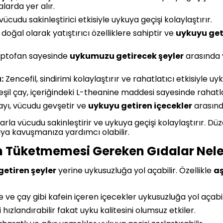
alarda yer alır.
ücudu sakinleştirici etkisiyle uykuya geçişi kolaylaştırır.
 doğal olarak yatıştırıcı özelliklere sahiptir ve
uykuyu get
triptofan sayesinde
uykumuzu getirecek şeyler
arasında y
:
Zencefil, sindirimi kolaylaştırır ve rahatlatıcı etkisiyle uyk
şil çay, içeriğindeki L-theanine maddesi sayesinde rahatlat
yı, vücudu gevşetir ve
uykuyu getiren içecekler
arasında
larla vücudu sakinleştirir ve uykuya geçişi kolaylaştırır. D
kuya kavuşmanıza yardımcı olabilir.
n Tüketmemesi Gereken Gıdalar Nele
etiren şeyler
yerine uykusuzluğa yol açabilir. Özellikle
aş
ve çay gibi kafein içeren içecekler uykusuzluğa yol açabil
 hızlandırabilir fakat uyku kalitesini olumsuz etkiler.