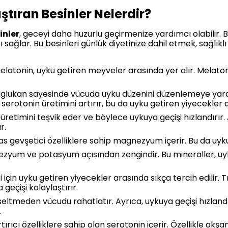
ştıran Besinler Nelerdir?
inler
, geceyi daha huzurlu geçirmenize yardımcı olabilir.
 sağlar. Bu besinleri günlük diyetinize dahil etmek, sağlıklı
atonin, uyku getiren meyveler arasında yer alır. Melatonin
taglukan sayesinde vücuda uyku düzenini düzenlemeye yardım
serotonin üretimini artırır, bu da uyku getiren yiyecekler 
üretimini teşvik eder ve böylece uykuya geçişi hızlandırır. 
r.
as gevşetici özelliklere sahip magnezyum içerir. Bu da uy
zyum ve potasyum açısından zengindir. Bu mineraller, uy
ği için uyku getiren yiyecekler arasında sıkça tercih edilir.
 geçişi kolaylaştırır.
seltmeden vücudu rahatlatır. Ayrıca, uykuya geçişi hızlan
.
 artırıcı özelliklere sahip olan serotonin içerir. Özellikle 