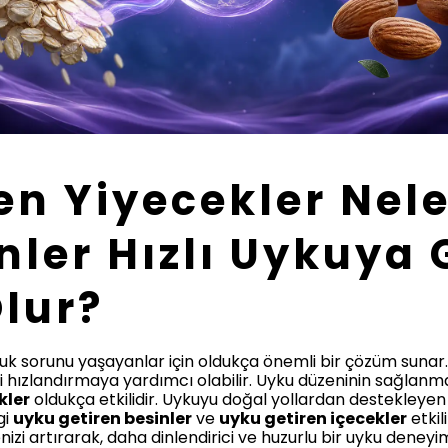
en Yiyecekler Nele
nler Hızlı Uykuy
lur?
luk sorunu yaşayanlar için oldukça önemli bir çözüm sunar.
hızlandırmaya yardımcı olabilir. Uyku düzeninin sağlanması
kler
oldukça etkilidir. Uykuyu doğal yollardan destekleyen 
gi
uyku getiren besinler
ve
uyku getiren içecekler
etkil
enizi artırarak, daha dinlendirici ve huzurlu bir uyku deneyi