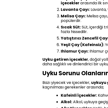
içecekler
arasında ilk sır
Lavanta Çayı:
Lavanta, v
Melisa Çayı:
Melisa çayı,
popülerdir.
Sıcak Süt:
Süt, içerdiği 
fazla hissedilir.
Yatıştırıcı Zencefil Çayı
Yeşil Çay (Kafeinsiz):
Ye
Ihlamur Çayı:
Ihlamur ça
Uyku getiren içecekler
, doğal yol
daha sağlıklı ve dinlendirici bir uy
Uyku Sorunu Olanları
Bazı yiyecek ve içecekler,
uykuyu g
kaçınılması gerekenler arasında;
Kafeinli İçecekler:
Kahve 
Alkol:
Alkol, uykuya geçişi