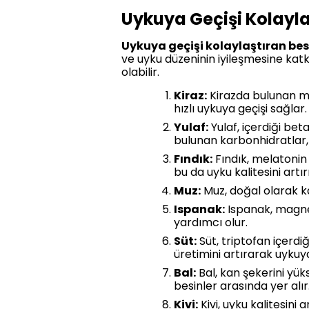
Uykuya Geçişi Kolayla
Uykuya geçişi kolaylaştıran bes
ve uyku düzeninin iyileşmesine katkı
olabilir.
Kiraz:
Kirazda bulunan mel
hızlı uykuya geçişi sağlar.
Yulaf:
Yulaf, içerdiği be
bulunan karbonhidratlar, 
Fındık:
Fındık, melatonin 
bu da uyku kalitesini artırı
Muz:
Muz, doğal olarak k
Ispanak:
Ispanak, magne
yardımcı olur.
Süt:
Süt, triptofan içerdi
üretimini artırarak uykuya
Bal:
Bal, kan şekerini yük
besinler arasında yer alır
Kivi:
Kivi, uyku kalitesini