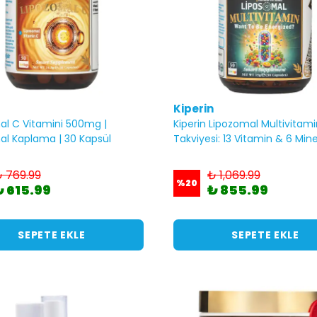
Kiperin
al C Vitamini 500mg |
Kiperin Lipozomal Multivitami
al Kaplama | 30 Kapsül
Takviyesi: 13 Vitamin & 6 Mine
 769.99
₺ 1,069.99
%
20
₺ 615.99
₺ 855.99
SEPETE EKLE
SEPETE EKLE