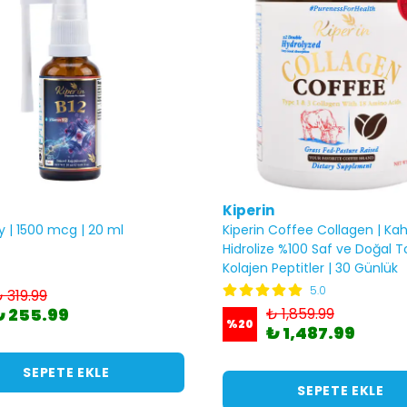
Kiperin
y | 1500 mcg | 20 ml
Kiperin Coffee Collagen | Kahv
Hidrolize %100 Saf ve Doğal T
Kolajen Peptitler | 30 Günlük
5.0
 319.99
₺ 255.99
₺ 1,859.99
%
20
₺ 1,487.99
SEPETE EKLE
SEPETE EKLE