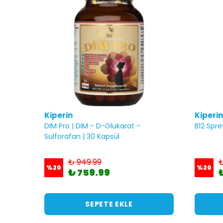
Kiperin
Kiperin
DIM Pro | DIM - D-Glukarat -
B12 Spre
Sulforafan | 30 Kapsül
₺ 949.99
₺
%
20
%
20
₺ 759.99
SEPETE EKLE