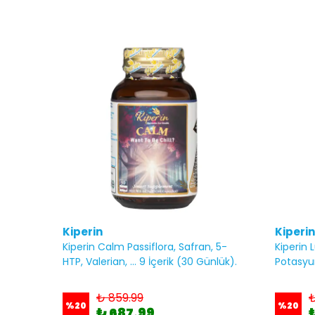
Kiperin
Kiperin
Kiperin Calm Passiflora, Safran, 5-
Kiperin 
HTP, Valerian, ... 9 İçerik (30 Günlük).
Potasyu
₺ 859.99
₺
%
20
%
20
₺ 687.99