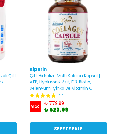
Kiperin
eli Çift
Çift Hidrolize Multi Kolajen Kapsül |
oz
ATP, Hyaluronik Asit, D3, Biotin,
Selenyum, Çinko ve Vitamin C
5.0
₺ 779.99
%
20
₺ 623.99
SEPETE EKLE