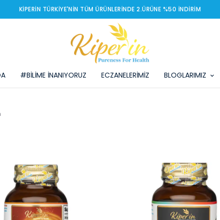
KIPERIN TÜRKIYE'NIN TÜM ÜRÜNLERINDE 2.ÜRÜNE %50 İNDIRIM
DA
#BİLİME İNANIYORUZ
ECZANELERİMİZ
BLOGLARIMIZ
n