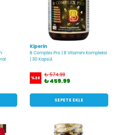
Kiperin
n
B Complex Pro | B Vitamini Kompleksi
ral
| 30 Kapsül
₺ 574.99
%
20
₺ 459.99
SEPETE EKLE