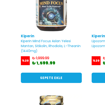
Kiperin
Kiperin
Kiperin Mind Focus Aslan Yelesi
Lipozom
Mantarı, Sitikolin, Rhodiola, L-Theanin
Lipozom
(1440mg)
₺ 1,999.99
₺
%
20
%
20
₺ 1,599.99
SEPETE EKLE