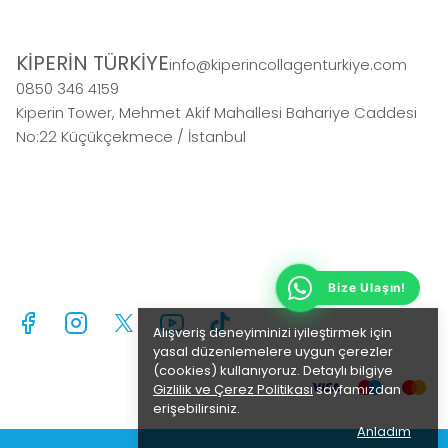
KİPERİN TÜRKİYE
info@kiperincollagenturkiye.com
0850 346 4159
Kiperin Tower, Mehmet Akif Mahallesi Bahariye Caddesi
No:22 Küçükçekmece / İstanbul
Bize Ulaş
Alışveriş deneyiminizi iyileştirmek için
yasal düzenlemelere uygun çerezler
(cookies) kullanıyoruz. Detaylı bilgiye
Gizlilik ve Çerez Politikası
sayfamızdan
erişebilirsiniz.
Anladım