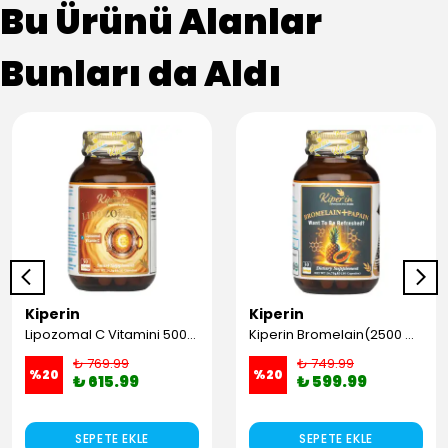
Bu Ürünü Alanlar
Bunları da Aldı
Kiperin
Kiperin
Lipozomal C Vitamini 500mg | Lipozomal Kaplama | 30 Kapsül
Kiperin Bromelain(2500 Gdu) & Papain (30Kapsül & 700mg)
₺ 769.99
₺ 749.99
%
20
%
20
₺ 615.99
₺ 599.99
SEPETE EKLE
SEPETE EKLE