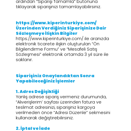
ardından “Siparişi Tamamla” butonuna
tıklayarak siparişinizi tamamlayabilirsiniz.
https://www.kiperinturkiye.com/
Üzerinden Verdiğiniz Siparişinize Dair
Sözleşmeye İlişkin Bilgiler
https://www.kiperinturkiye.com/ ile aranızda
elektronik ticarete ilişkin oluşturulan “Ön
Bilgilendirme Formu” ve “Mesafeli Satış
Sözleşmesi” elektronik ortamda 3 yıl süre ile
saklanır.
Siparişiniz Onaylandıktan Sonra
Yapabileceğiniz İşlemler
1.⁠ ⁠Adres Değişikliği
Yanlış adrese sipariş vermeniz durumunda,
“Alıverişlerim’ sayfası üzerinden fatura ve
teslimat adresinizi, siparişiniz kargoya
verilmeden önce “Adresi Düzenle” sekmesini
kullanarak değiştirebilirsiniz.
2.⁠ ⁠İptal ve İade