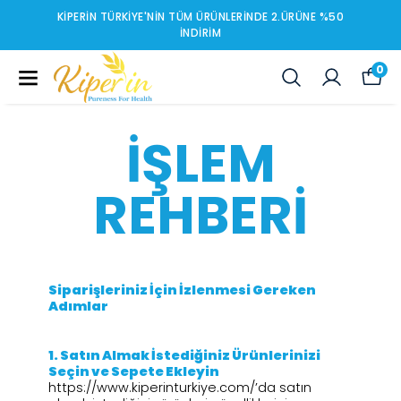
KIPERIN TÜRKIYE'NIN TÜM ÜRÜNLERINDE 2.ÜRÜNE %50
İNDIRIM
0
İŞLEM
REHBERI
Siparişleriniz İçin İzlenmesi Gereken
Adımlar
1.⁠ ⁠Satın Almak İstediğiniz Ürünlerinizi
Seçin ve Sepete Ekleyin
https://www.kiperinturkiye.com/’da satın