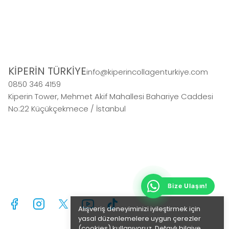
KİPERİN TÜRKİYE
info@kiperincollagenturkiye.com
0850 346 4159
Kiperin Tower, Mehmet Akif Mahallesi Bahariye Caddesi
No:22 Küçükçekmece / İstanbul
Bize Ulaşın!
Alışveriş deneyiminizi iyileştirmek için
yasal düzenlemelere uygun çerezler
(cookies) kullanıyoruz. Detaylı bilgiye