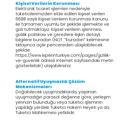
Kişisel Verilerin Korunması
Elektronik ticaret işlemleri nedeniyle
tüketicilerimizden elde edilen kişisel verileri
6698 sayılı Kişisel Verilerin Korunması Kanunu
ile tamamen uyumlu bir şekilde işlemekte ve
gizli tutmaktayız. Kişisel verilerin işlenmesi,
gizlilik politikası ve çerezlere ilişkin detaylı
bilgilere buradan (NOT: “buradan” kelimesine
tıklayınca açılır pencereden ulaşılabilecek
şekilde
https://www.kiperinturkiye.com/pages/gizlilik-
ve-guvenlik adresli internet sayfasındaki metin
gösterilebilir) ulaşabilirsiniz.
Alternatif Uyuşmazlık Çözüm
Mekanizmaları
Doğabilecek uyuşmazlıklarda, yaşanan
uyuşmazlığın parasal değerine göre, yerleşim
yerinizin bulunduğu veya tüketici işleminin
yapıldığı yerdeki Tüketici Hakem Heyeti ya da
Tüketici Mahkemesi yetkilidir.