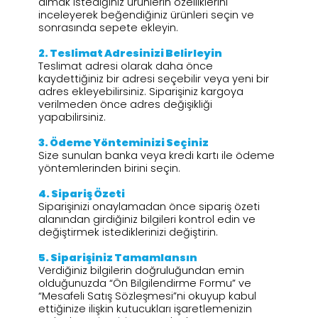
almak istediğiniz ürünlerin özelliklerini
inceleyerek beğendiğiniz ürünleri seçin ve
sonrasında sepete ekleyin.
2.⁠ ⁠Teslimat Adresinizi Belirleyin
Teslimat adresi olarak daha önce
kaydettiğiniz bir adresi seçebilir veya yeni bir
adres ekleyebilirsiniz. Siparişiniz kargoya
verilmeden önce adres değişikliği
yapabilirsiniz.
3.⁠ ⁠Ödeme Yönteminizi Seçiniz
Size sunulan banka veya kredi kartı ile ödeme
yöntemlerinden birini seçin.
4.⁠ ⁠Sipariş Özeti
Siparişinizi onaylamadan önce sipariş özeti
alanından girdiğiniz bilgileri kontrol edin ve
değiştirmek istediklerinizi değiştirin.
5.⁠ ⁠Siparişiniz Tamamlansın
Verdiğiniz bilgilerin doğruluğundan emin
olduğunuzda “Ön Bilgilendirme Formu” ve
“Mesafeli Satış Sözleşmesi”ni okuyup kabul
ettiğinize ilişkin kutucukları işaretlemenizin