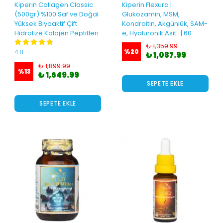
Kiperin Collagen Classic
Kiperin Flexura |
(500gr) %100 Saf ve Doğal
Glukozamin, MSM,
Yüksek Biyoaktif Çift
Kondroitin, Akgünlük, SAM-
Hidrolize Kolajen Peptitleri
e, Hyaluronik Asit.. | 60
içeren Takviye Edici Gıda
Kapsül
₺ 1,359.99
%
20
4.8
₺ 1,087.99
₺ 1,899.99
%
13
₺ 1,649.99
SEPETE EKLE
SEPETE EKLE