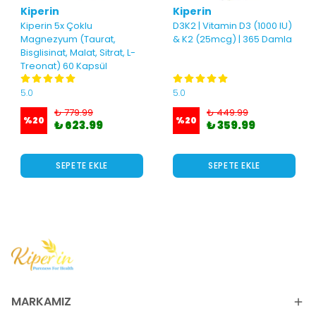
Kiperin
Kiperin
Kiperin 5x Çoklu
D3K2 | Vitamin D3 (1000 IU)
Magnezyum (Taurat,
& K2 (25mcg) | 365 Damla
Bisglisinat, Malat, Sitrat, L-
Treonat) 60 Kapsül
5.0
5.0
₺ 779.99
₺ 449.99
%
20
%
20
₺ 623.99
₺ 359.99
SEPETE EKLE
SEPETE EKLE
MARKAMIZ