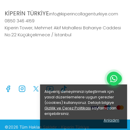
KİPERİN TÜRKİYE
info@kiperincollagenturkiye.com
0850 346 4159
Kiperin Tower, Mehmet Akif Mahallesi Bahariye Caddesi
No:22 Küçükçekmece / İstanbul
Alışveriş deneyiminizi iyileştirmek için
yasal düzenlemelere uygun çerezler
(cookies) kullanıyoruz. Detaylı bilgiye
Gizlilik ve Çerez Politikası
sayfamızdan
erişebilirsiniz.
Anladım
©2026 Tüm Hakları Saklıdır - Kiperin Türkiye