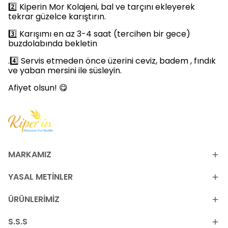
2️⃣ Kiperin Mor Kolajeni, bal ve tarçını ekleyerek
tekrar güzelce karıştırın.
3️⃣ Karışımı en az 3-4 saat (tercihen bir gece)
buzdolabında bekletin
.4️⃣ Servis etmeden önce üzerini ceviz, badem , fındık
ve yaban mersini ile süsleyin.
Afiyet olsun! 😋
MARKAMIZ
YASAL METİNLER
ÜRÜNLERİMİZ
S.S.S