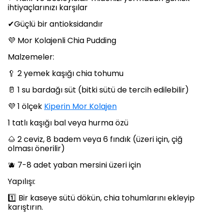
ihtiyaçlarınızı karşılar
✔Güçlü bir antioksidandır
💜 Mor Kolajenli Chia Pudding
Malzemeler:
🥄 2 yemek kaşığı chia tohumu
🥛 1 su bardağı süt (bitki sütü de tercih edilebilir)
💜 1 ölçek
Kiperin Mor Kolajen
1 tatlı kaşığı bal veya hurma özü
🌰 2 ceviz, 8 badem veya 6 fındık (üzeri için, çiğ
olması önerilir)
🫐 7-8 adet yaban mersini üzeri için
Yapılışı:
1️⃣ Bir kaseye sütü dökün, chia tohumlarını ekleyip
karıştırın.