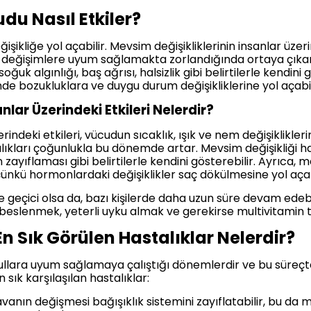
du Nasıl Etkiler?
ğişikliğe yol açabilir. Mevsim değişikliklerinin insanlar üzeri
 değişimlere uyum sağlamakta zorlandığında ortaya çıkar.
uk algınlığı, baş ağrısı, halsizlik gibi belirtilerle kendini g
inde bozukluklara ve duygu durum değişikliklerine yol açabil
nlar Üzerindeki Etkileri Nelerdir?
zerindeki etkileri, vücudun sıcaklık, ışık ve nem değişiklik
ıkları çoğunlukla bu dönemde artar. Mevsim değişikliği hals
 zayıflaması gibi belirtilerle kendini gösterebilir. Ayrıca, 
ünkü hormonlardaki değişiklikler saç dökülmesine yol açabi
kle geçici olsa da, bazı kişilerde daha uzun süre devam ede
ı beslenmek, yeterli uyku almak ve gerekirse multivitamin 
n Sık Görülen Hastalıklar Nelerdir?
llara uyum sağlamaya çalıştığı dönemlerdir ve bu süreçte 
 sık karşılaşılan hastalıklar:
avanın değişmesi bağışıklık sistemini zayıflatabilir, bu da