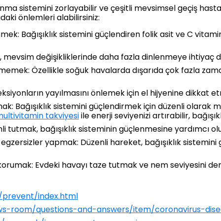
ma sistemini zorlayabilir ve çeşitli mevsimsel geçiş hastalı
ki önlemleri alabilirsiniz:
mek: Bağışıklık sistemini güçlendiren folik asit ve C vitam
, mevsim değişikliklerinde daha fazla dinlenmeye ihtiyaç d
irmemek: Özellikle soğuk havalarda dışarıda çok fazla zama
feksiyonların yayılmasını önlemek için el hijyenine dikkat e
mak: Bağışıklık sistemini güçlendirmek için düzenli olarak 
ultivitamin takviyesi
ile enerji seviyenizi artırabilir, bağışık
i tutmak, bağışıklık sisteminin güçlenmesine yardımcı olu
 egzersizler yapmak: Düzenli hareket, bağışıklık sistemini g
orumak: Evdeki havayı taze tutmak ve nem seviyesini de
/prevent/index.html
ws-room/questions-and-answers/item/coronavirus-dise