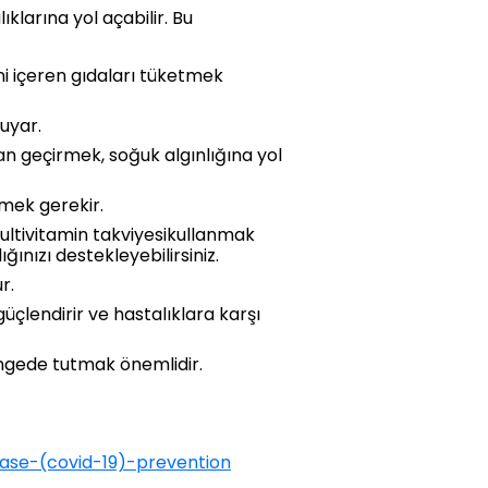
klarına yol açabilir. Bu
ini içeren gıdaları tüketmek
uyar.
n geçirmek, soğuk algınlığına yol
tmek gerekir.
multivitamin takviyesikullanmak
lığınızı destekleyebilirsiniz.
r.
üçlendirir ve hastalıklara karşı
ngede tutmak önemlidir.
ase-(covid-19)-prevention