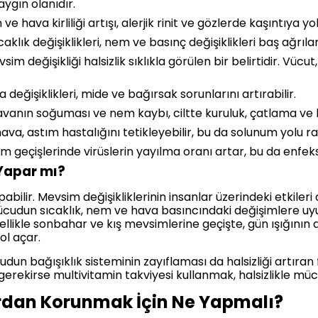
aygın olanıdır.
ve hava kirliliği artışı, alerjik rinit ve gözlerde kaşıntıya yol
aklık değişiklikleri, nem ve basınç değişiklikleri baş ağrıları
sim değişikliği halsizlik sıklıkla görülen bir belirtidir. Vü
 değişiklikleri, mide ve bağırsak sorunlarını artırabilir.
Havanın soğuması ve nem kaybı, ciltte kuruluk, çatlama ve k
va, astım hastalığını tetikleyebilir, bu da solunum yolu rah
m geçişlerinde virüslerin yayılma oranı artar, bu da enfeks
 Yapar mı?
pabilir. Mevsim değişikliklerinin insanlar üzerindeki etkiler
r. Vücudun sıcaklık, nem ve hava basıncındaki değişimlere 
zellikle sonbahar ve kış mevsimlerine geçişte, gün ışığının
ol açar.
udun bağışıklık sisteminin zayıflaması da halsizliği artıran
erekirse multivitamin takviyesi kullanmak, halsizlikle müca
rdan Korunmak İçin Ne Yapmalı?