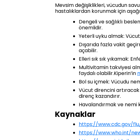
Mevsim değişiklikleri, vücudun savun
hastalıklardan korunmak için aşağıda
Dengeli ve sağlıklı beslen
önemlidir.
Yeterli uyku almak: Vücut
Dışarıda fazla vakit geç
açabilir.
Elleri sık sık yıkamak: En
Multivitamin takviyesi al
faydalı olabilir.Kiperin’in
m
Bol su içmek: Vücudu neml
Vücut direncini artıracak
direnç kazandırır.
Havalandırmak ve nemi k
Kaynaklar
https://www.cdc.gov/flu
https://www.who.int/ne