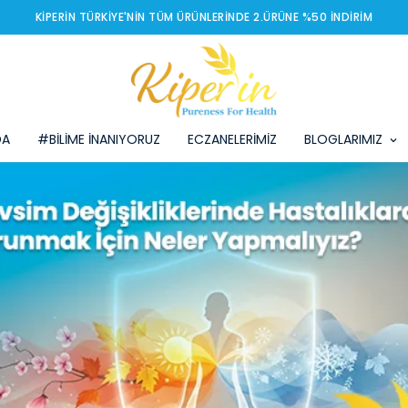
KIPERIN TÜRKIYE'NIN TÜM ÜRÜNLERINDE 2.ÜRÜNE %50 İNDIRIM
DA
#BİLİME İNANIYORUZ
ECZANELERİMİZ
BLOGLARIMIZ