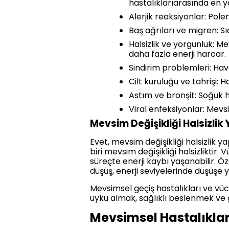
hastalıklarıarasında en y
Alerjik reaksiyonlar: Polen 
Baş ağrıları ve migren: Sıc
Halsizlik ve yorgunluk: Mev
daha fazla enerji harcar.
Sindirim problemleri: Hava
Cilt kuruluğu ve tahrişi: 
Astım ve bronşit: Soğuk ha
Viral enfeksiyonlar: Mevsi
Mevsim Değişikliği Halsizlik
Evet, mevsim değişikliği halsizlik ya
biri mevsim değişikliği halsizlikti
süreçte enerji kaybı yaşanabilir. Ö
düşüş, enerji seviyelerinde düşüşe y
Mevsimsel geçiş hastalıkları ve vüc
uyku almak, sağlıklı beslenmek ve g
Mevsimsel Hastalıkla