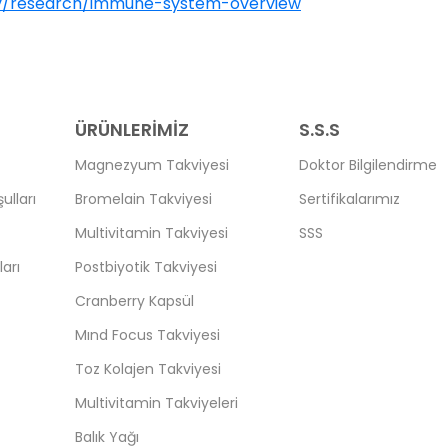
gov/research/immune-system-overview
ÜRÜNLERİMİZ
S.S.S
Magnezyum Takviyesi
Doktor Bilgilendirme
ulları
Bromelain Takviyesi
Sertifikalarımız
Multivitamin Takviyesi
SSS
arı
Postbiyotik Takviyesi
Cranberry Kapsül
Mınd Focus Takviyesi
Toz Kolajen Takviyesi
Multivitamin Takviyeleri
Balık Yağı