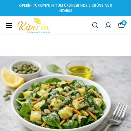
KIPERIN TÜRKIYE'NIN TÜM ÜRÜNLERINDE 2.ÜRÜNE %50
İNDIRIM
0