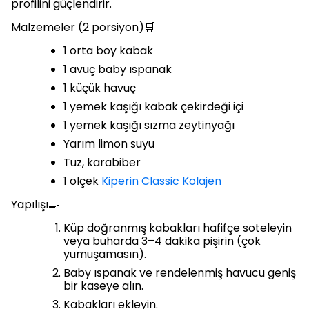
profilini güçlendirir.
Malzemeler (2 porsiyon)🛒
1 orta boy kabak
1 avuç baby ıspanak
1 küçük havuç
1 yemek kaşığı kabak çekirdeği içi
1 yemek kaşığı sızma zeytinyağı
Yarım limon suyu
Tuz, karabiber
1 ölçek
Kiperin Classic Kolajen
Yapılışı🍳
Küp doğranmış kabakları hafifçe soteleyin
veya buharda 3–4 dakika pişirin (çok
yumuşamasın).
Baby ıspanak ve rendelenmiş havucu geniş
bir kaseye alın.
Kabakları ekleyin.