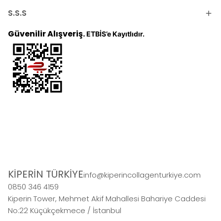
S.S.S
Güvenilir Alışveriş.
ETBİS’e Kayıtlıdır.
KİPERİN TÜRKİYE
info@kiperincollagenturkiye.com
0850 346 4159
Kiperin Tower, Mehmet Akif Mahallesi Bahariye Caddesi
No:22 Küçükçekmece / İstanbul