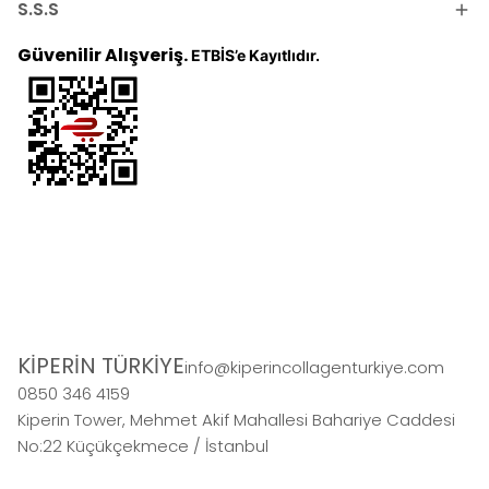
S.S.S
Güvenilir Alışveriş.
ETBİS’e Kayıtlıdır.
KİPERİN TÜRKİYE
info@kiperincollagenturkiye.com
0850 346 4159
Kiperin Tower, Mehmet Akif Mahallesi Bahariye Caddesi
No:22 Küçükçekmece / İstanbul