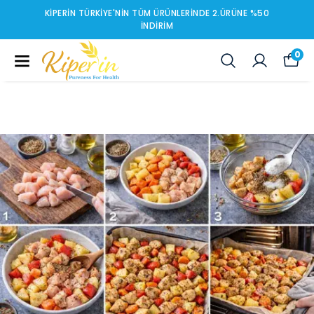
KIPERIN TÜRKIYE'NIN TÜM ÜRÜNLERINDE 2.ÜRÜNE %50
İNDIRIM
0