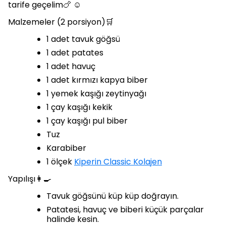
tarife geçelim🍗 ☺️
Malzemeler (2 porsiyon)🛒
1 adet tavuk göğsü
1 adet patates
1 adet havuç
1 adet kırmızı kapya biber
1 yemek kaşığı zeytinyağı
1 çay kaşığı kekik
1 çay kaşığı pul biber
Tuz
Karabiber
1 ölçek
Kiperin Classic Kolajen
Yapılışı👩🍳
Tavuk göğsünü küp küp doğrayın.
Patatesi, havuç ve biberi küçük parçalar
halinde kesin.