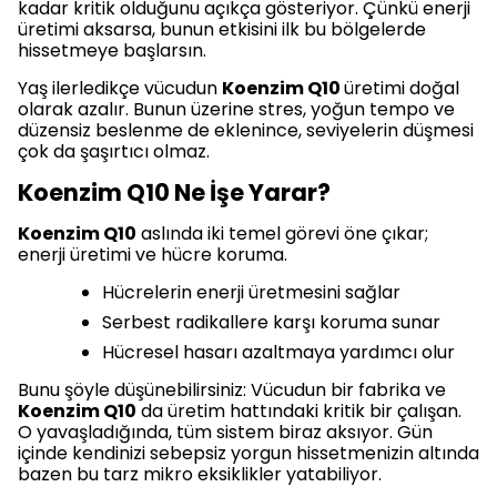
kadar kritik olduğunu açıkça gösteriyor. Çünkü enerji
üretimi aksarsa, bunun etkisini ilk bu bölgelerde
hissetmeye başlarsın.
Yaş ilerledikçe vücudun
Koenzim Q10
üretimi doğal
olarak azalır. Bunun üzerine stres, yoğun tempo ve
düzensiz beslenme de eklenince, seviyelerin düşmesi
çok da şaşırtıcı olmaz.
Koenzim Q10 Ne İşe Yarar?
Koenzim Q10
aslında iki temel görevi öne çıkar;
enerji üretimi ve hücre koruma.
Hücrelerin enerji üretmesini sağlar
Serbest radikallere karşı koruma sunar
Hücresel hasarı azaltmaya yardımcı olur
Bunu şöyle düşünebilirsiniz: Vücudun bir fabrika ve
Koenzim Q10
da üretim hattındaki kritik bir çalışan.
O yavaşladığında, tüm sistem biraz aksıyor. Gün
içinde kendinizi sebepsiz yorgun hissetmenizin altında
bazen bu tarz mikro eksiklikler yatabiliyor.