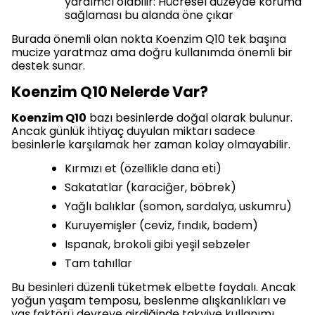
yardımcı olabilir: Hücresel düzeyde koruma
sağlaması bu alanda öne çıkar
Burada önemli olan nokta Koenzim Q10 tek başına
mucize yaratmaz ama doğru kullanımda önemli bir
destek sunar.
Koenzim Q10 Nelerde Var?
Koenzim Q10
bazı besinlerde doğal olarak bulunur.
Ancak günlük ihtiyaç duyulan miktarı sadece
besinlerle karşılamak her zaman kolay olmayabilir.
Kırmızı et (özellikle dana eti)
Sakatatlar (karaciğer, böbrek)
Yağlı balıklar (somon, sardalya, uskumru)
Kuruyemişler (ceviz, fındık, badem)
Ispanak, brokoli gibi yeşil sebzeler
Tam tahıllar
Bu besinleri düzenli tüketmek elbette faydalı. Ancak
yoğun yaşam temposu, beslenme alışkanlıkları ve
yaş faktörü devreye girdiğinde takviye kullanımı