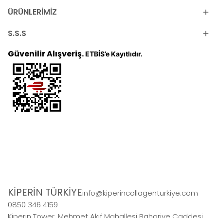
ÜRÜNLERİMİZ
S.S.S
Güvenilir Alışveriş.
ETBİS’e Kayıtlıdır.
KİPERİN TÜRKİYE
info@kiperincollagenturkiye.com
0850 346 4159
Kiperin Tower, Mehmet Akif Mahallesi Bahariye Caddesi