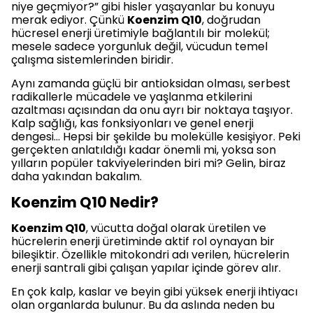
niye geçmiyor?” gibi hisler yaşayanlar bu konuyu
merak ediyor. Çünkü
Koenzim Q10
, doğrudan
hücresel enerji üretimiyle bağlantılı bir molekül;
mesele sadece yorgunluk değil, vücudun temel
çalışma sistemlerinden biridir.
Aynı zamanda güçlü bir antioksidan olması, serbest
radikallerle mücadele ve yaşlanma etkilerini
azaltması açısından da onu ayrı bir noktaya taşıyor.
Kalp sağlığı, kas fonksiyonları ve genel enerji
dengesi… Hepsi bir şekilde bu molekülle kesişiyor. Peki
gerçekten anlatıldığı kadar önemli mi, yoksa son
yılların popüler takviyelerinden biri mi? Gelin, biraz
daha yakından bakalım.
Koenzim Q10 Nedir?
Koenzim Q10
, vücutta doğal olarak üretilen ve
hücrelerin enerji üretiminde aktif rol oynayan bir
bileşiktir. Özellikle mitokondri adı verilen, hücrelerin
enerji santrali gibi çalışan yapılar içinde görev alır.
En çok kalp, kaslar ve beyin gibi yüksek enerji ihtiyacı
olan organlarda bulunur. Bu da aslında neden bu