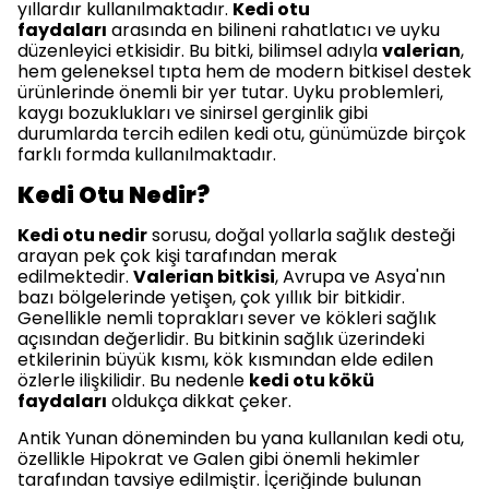
yıllardır kullanılmaktadır.
Kedi otu
faydaları
arasında en bilineni rahatlatıcı ve uyku
düzenleyici etkisidir. Bu bitki, bilimsel adıyla
valerian
,
hem geleneksel tıpta hem de modern bitkisel destek
ürünlerinde önemli bir yer tutar. Uyku problemleri,
kaygı bozuklukları ve sinirsel gerginlik gibi
durumlarda tercih edilen kedi otu, günümüzde birçok
farklı formda kullanılmaktadır.
Kedi Otu Nedir?
Kedi otu nedir
sorusu, doğal yollarla sağlık desteği
arayan pek çok kişi tarafından merak
edilmektedir.
Valerian bitkisi
, Avrupa ve Asya'nın
bazı bölgelerinde yetişen, çok yıllık bir bitkidir.
Genellikle nemli toprakları sever ve kökleri sağlık
açısından değerlidir. Bu bitkinin sağlık üzerindeki
etkilerinin büyük kısmı, kök kısmından elde edilen
özlerle ilişkilidir. Bu nedenle
kedi otu kökü
faydaları
oldukça dikkat çeker.
Antik Yunan döneminden bu yana kullanılan kedi otu,
özellikle Hipokrat ve Galen gibi önemli hekimler
tarafından tavsiye edilmiştir. İçeriğinde bulunan