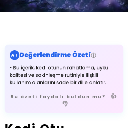
Değerlendirme Özeti
ⓘ
AI
• Bu içerik, kedi otunun rahatlama, uyku
kalitesi ve sakinleşme rutiniyle ilişkili
kullanım alanlarını sade bir dille anlatır.
👍
Bu özeti faydalı buldun mu?
👎