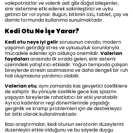
valepotriatlar ve valerik asit gibi doğal bileşenler,
sinir sistemine etki ederek sakinleştirici ve uyku
getirici bir rol oynar. Bugün, bitkinin özü, tablet, çay ve
damla formunda kullanıma sunulmaktadır.
Kedi Otu Ne İşe Yarar?
Kedi otu neye iyi gelir
sorusunun cevabı, modern
yaşamın getirdiği stres ve uykusuzluk sorunlarıyla
mücadele edenler için oldukça önemlidir.
Valerian
faydaları
arasında ilk sırada gelen, sinir sistemi
üzerindeki yatıştırıcı etkisidir. Yoğun tempoda çalışan
bireylerde stresin azalmasına ve daha dengeli bir ruh
hali oluşmasına yardımcı olabilir.
Valerian otu
, aynı zamanda kas gevşetici özelliklere
de sahiptir. Bu yönüyle özellikle gece kas spazmı
yaşayan bireylerde rahatlatıcı bir etki yaratabilir.
Ayrıca kadınların regl dönemlerinde yaşadığı
gerginlik ve kramp problemleri için de destekleyici
bir bitki olarak kullanılmaktadır.
Bazı araştırmalar, kedi otunun serotonin düzeylerini
düzenleyici etkisi olduğunu ve bu sayede duygu