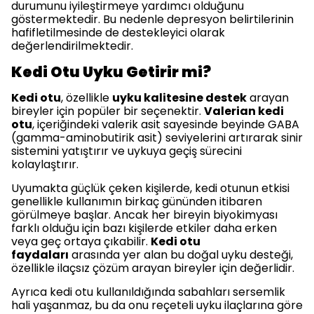
durumunu iyileştirmeye yardımcı olduğunu
göstermektedir. Bu nedenle depresyon belirtilerinin
hafifletilmesinde de destekleyici olarak
değerlendirilmektedir.
Kedi Otu Uyku Getirir mi?
Kedi otu
, özellikle
uyku kalitesine destek
arayan
bireyler için popüler bir seçenektir.
Valerian kedi
otu
, içeriğindeki valerik asit sayesinde beyinde GABA
(gamma-aminobutirik asit) seviyelerini artırarak sinir
sistemini yatıştırır ve uykuya geçiş sürecini
kolaylaştırır.
Uyumakta güçlük çeken kişilerde, kedi otunun etkisi
genellikle kullanımın birkaç gününden itibaren
görülmeye başlar. Ancak her bireyin biyokimyası
farklı olduğu için bazı kişilerde etkiler daha erken
veya geç ortaya çıkabilir.
Kedi otu
faydaları
arasında yer alan bu doğal uyku desteği,
özellikle ilaçsız çözüm arayan bireyler için değerlidir.
Ayrıca kedi otu kullanıldığında sabahları sersemlik
hali yaşanmaz, bu da onu reçeteli uyku ilaçlarına göre