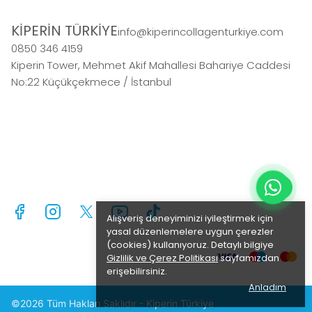
KİPERİN TÜRKİYE
info@kiperincollagenturkiye.com
0850 346 4159
Kiperin Tower, Mehmet Akif Mahallesi Bahariye Caddesi
No:22 Küçükçekmece / İstanbul
Alışveriş deneyiminizi iyileştirmek için
yasal düzenlemelere uygun çerezler
(cookies) kullanıyoruz. Detaylı bilgiye
Gizlilik ve Çerez Politikası
sayfamızdan
erişebilirsiniz.
Anladım
©2026 Tüm Hakları Saklıdır - Kiperin Türkiye