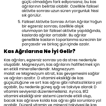
güçlü olmadığını fark ediyorsanız, bu kas
ağrılarının belirtisi olabilir. Özellikle fiziksel
aktivite sonrası uzun süren yorgunluk hissi
sık görülür.
Fiziksel Aktivite Sonrası Artan Ağrılar:Yoğun
bir egzersiz sonrası, özellikle alışık
olunmayan bir fiziksel aktivite yapıldığında,
kaslarda ağrılar artabilir. Bu ağrılar
genellikle kasların toparlanma sürecinin bir
parçasıdır ve birkaç gün içinde azalır.
Kas Ağrılarına Ne İyi Gelir?
Kas ağrıları, egzersiz sonrası ya da stres nedeniyle
oluşabilir. Magnezyum, kas ağrılarını hafifletmek için
en etkili minerallerdendir. Magnezyum
malat ve Magnezyum sitrat, kas gevşemesini sağlar
ve ağrıları azaltır. D vitamini eksikliği de kas
güçsüzlüğüne ve sırt kas ağrısı gibi rahatsızlıklara yol
açabilir, bu nedenle güneş ışığı ve takviye alarak D
vitamini seviyenizi düzenlemelisiniz. Ayrıca, B12
vitamini eksikliği sinir sistemi üzerinde etkili olup,
bacak kas ağrısıve kolda kas ağrısı gibi sorunlara yol
açabilir. Düzenli vitamin ve mineral takviyesi ile kas