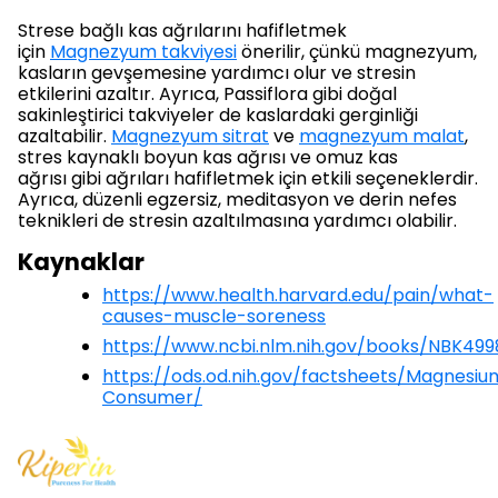
Strese bağlı kas ağrılarını hafifletmek
için
Magnezyum takviyesi
önerilir, çünkü magnezyum,
kasların gevşemesine yardımcı olur ve stresin
etkilerini azaltır. Ayrıca, Passiflora gibi doğal
sakinleştirici takviyeler de kaslardaki gerginliği
azaltabilir.
Magnezyum sitrat
ve
magnezyum malat
,
stres kaynaklı boyun kas ağrısı ve omuz kas
ağrısı gibi ağrıları hafifletmek için etkili seçeneklerdir.
Ayrıca, düzenli egzersiz, meditasyon ve derin nefes
teknikleri de stresin azaltılmasına yardımcı olabilir.
Kaynaklar
https://www.health.harvard.edu/pain/what-
causes-muscle-soreness
https://www.ncbi.nlm.nih.gov/books/NBK499
https://ods.od.nih.gov/factsheets/Magnesiu
Consumer/