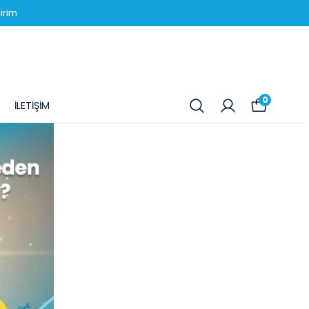
irim
0
İLETİŞİM