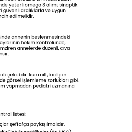
mde yeterli omega 3 alımı, sinaptik
i güvenli aralıklarla ve uygun
cih edilmelidir.
minde annenin beslenmesindeki
daylarının hekim kontrolünde,
Emziren annelerde düzenli, cıva
sır.
çekebilir: kuru cilt, kırılgan
e görsel işlemleme zorlukları gibi.
yorum yapmadan pediatri uzmanına
trol listesi:
çlar şeffafça paylaşılmalıdır.