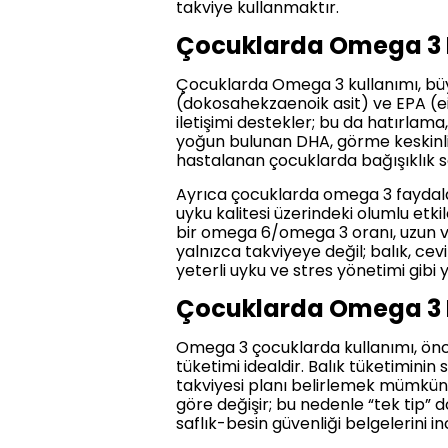
takviye kullanmaktır.
Çocuklarda Omega 3 
Çocuklarda Omega 3 kullanımı, büyü
(dokosahekzaenoik asit) ve EPA (eik
iletişimi destekler; bu da hatırlam
yoğun bulunan DHA, görme keskinliği
hastalanan çocuklarda bağışıklık sa
Ayrıca çocuklarda omega 3 faydala
uyku kalitesi üzerindeki olumlu etk
bir omega 6/omega 3 oranı, uzun v
yalnızca takviyeye değil; balık, cevi
yeterli uyku ve stres yönetimi gibi 
Çocuklarda Omega 3 K
Omega 3 çocuklarda kullanımı, önce
tüketimi idealdir. Balık tüketiminin
takviyesi planı belirlemek mümkün
göre değişir; bu nedenle “tek tip” 
saflık-besin güvenliği belgelerini i