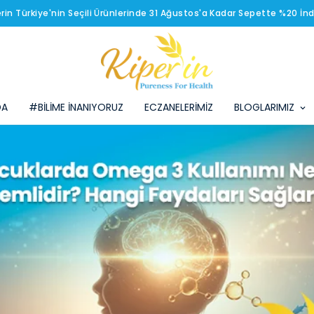
erin Türkiye'nin Seçili Ürünlerinde 31 Ağustos'a Kadar Sepette %20 İnd
DA
#BİLİME İNANIYORUZ
ECZANELERİMİZ
BLOGLARIMIZ