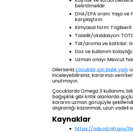
Kaynak ve sürdürülebilirli
belirtilmelidir.
DHA/EPA oranı: Yaşa ve he
karşılaştırın.
Kimyasal form: Trigliserit
Tazelik/oksidasyon: TOTOX
Tat/aroma ve katkılar: Ger
Doz ve kullanım kolaylığı
Uzman onayı: Mevcut hasta
Dilerseniz
çocuklar için balık yağı
ür
inceleyebilirsiniz; kararınızı verirk
unutmayın.
Çocuklarda Omega 3 kullanımı, bili
bağışıklık gibi kritik alanlarda güç
kararını uzman görüşüyle şekillend
alışkanlığı kazanmak, uzun vadeli sa
Kaynaklar
https://ods.od.nih.gov/