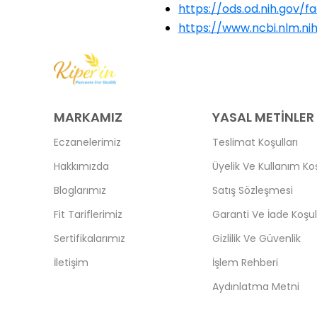
https://ods.od.nih.gov
https://www.ncbi.nlm.n
MARKAMIZ
YASAL METİNLER
Eczanelerimiz
Teslimat Koşulları
Hakkımızda
Üyelik Ve Kullanım Koş
Bloglarımız
Satış Sözleşmesi
Fit Tariflerimiz
Garanti Ve İade Koşull
Sertifikalarımız
Gizlilik Ve Güvenlik
İletişim
İşlem Rehberi
Aydınlatma Metni