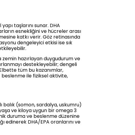
 yapı taşlarını sunar. DHA
ların esnekliğini ve hücreler arası
şmesine katkı verir. Göz retinasında
syonu dengeleyici etkisi ise sık
kileyebilir.
na zemin hazırlayan duygudurum ve
arlanmayı destekleyebilir; dengeli
Elbette tüm bu kazanımlar,
beslenme ile fiziksel aktivite,
lı balık (somon, sardalya, uskumru)
k yaşa ve kiloya uygun bir omega 3
linik duruma ve beslenme düzenine
lığı edinerek DHA/EPA oranlarını ve