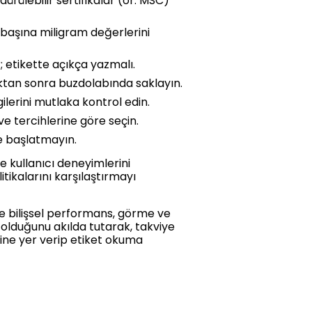
ürülebilir sertifikalar (ör. MSC)
 başına miligram değerlerini
r; etikette açıkça yazmalı.
ıktan sonra buzdolabında saklayın.
ilerini mutlaka kontrol edin.
e tercihlerine göre seçin.
ye başlatmayın.
ve kullanıcı deneyimlerini
litikalarını karşılaştırmayı
e bilişsel performans, görme ve
lı olduğunu akılda tutarak, takviye
mine yer verip etiket okuma