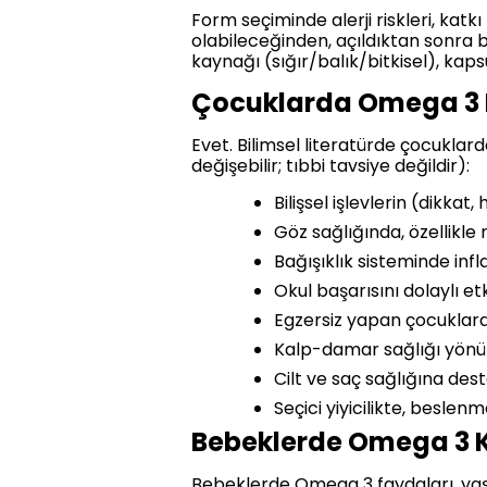
Form seçiminde alerji riskleri, katk
olabileceğinden, açıldıktan sonra 
kaynağı (sığır/balık/bitkisel), ka
Çocuklarda Omega 3 
Evet. Bilimsel literatürde çocuklar
değişebilir; tıbbi tavsiye değildir):
Bilişsel işlevlerin (dikka
Göz sağlığında, özellikle 
Bağışıklık sisteminde in
Okul başarısını dolaylı 
Egzersiz yapan çocuklar
Kalp-damar sağlığı yönünd
Cilt ve saç sağlığına de
Seçici yiyicilikte, besle
Bebeklerde Omega 3 Ku
Bebeklerde Omega 3 faydaları, yaşam