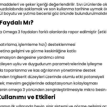
ı maddeleri ve şeker içeriği değerlendirilir. Sıvı ürünlerde 
buzdolabında saklamak ve son kullanma tarihine uymak önem
psül boyutu ve yutma becerisi göz önünde bulundurulmalıdır
Faydalı Mı?
da Omega 3 faydaları farklı alanlarda rapor edilmiştir (etk
t, hatırlama, işlemleme hızı) desteklenmesi
retina gelişimi ve görme keskinliğine katkı
flamasyon dengesine yardımcı olma
etkileyen uyku ve duygudurum parametrelerinde iyileşme
da toparlanma ve kas ağrılarının yönetimine destek
en trigliserit düzeyleri üzerinde olumlu etki potansiyeli
stek; mevsim geçişlerinde adaptasyonun kolaylaşması
nmenin omega 3 yönünden zenginleştirilmesiyle mikro besin 
llanımı ve Etkileri
ın ilk yıllarında beyin, sinir sistemi ve görme gelişimi a