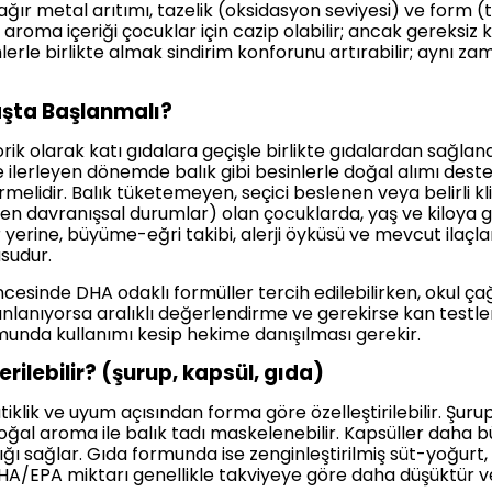
r metal arıtımı, tazelik (oksidasyon seviyesi) ve form (trigl
ve aroma içeriği çocuklar için cazip olabilir; ancak gereks
lerle birlikte almak sindirim konforunu artırabilir; aynı
aşta Başlanmalı?
k olarak katı gıdalara geçişle birlikte gıdalardan sağlana
 ilerleyen dönemde balık gibi besinlerle doğal alımı des
elidir. Balık tüketemeyen, seçici beslenen veya belirli kli
eken davranışsal durumlar) olan çocuklarda, yaş ve kiloya 
 yerine, büyüme-eğri takibi, alerji öyküsü ve mevcut ilaçlar
sudur.
 öncesinde DHA odaklı formüller tercih edilebilirken, oku
lanlanıyorsa aralıklı değerlendirme ve gerekirse kan testl
unda kullanımı kesip hekime danışılması gerekir.
ilebilir? (şurup, kapsül, gıda)
klik ve uyum açısından forma göre özelleştirilebilir. Şurup
oğal aroma ile balık tadı maskelenebilir. Kapsüller daha
ğı sağlar. Gıda formunda ise zenginleştirilmiş süt-yoğurt,
HA/EPA miktarı genellikle takviyeye göre daha düşüktür ve 