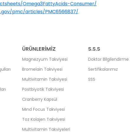
/factsheets/Omega3FattyAcids-Consumer/
ih.gov/pmc/articles/PMC6566837/
ÜRÜNLERİMİZ
S.S.S
Magnezyum Takviyesi
Doktor Bilgilendirme
ulları
Bromelain Takviyesi
Sertifikalarımız
Multivitamin Takviyesi
SSS
arı
Postbiyotik Takviyesi
Cranberry Kapsül
Mınd Focus Takviyesi
Toz Kolajen Takviyesi
Multivitamin Takviyeleri