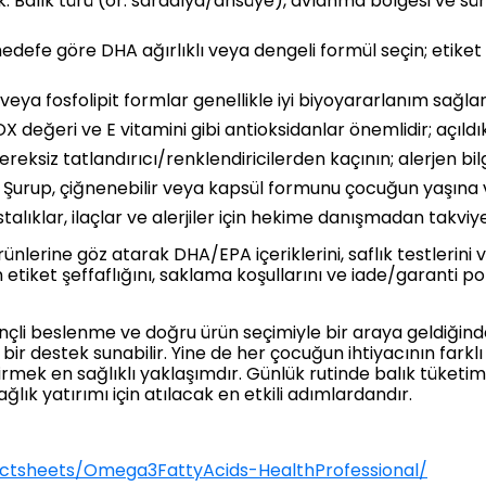
k: Balık türü (ör. sardalya/ansüye), avlanma bölgesi ve sürd
defe göre DHA ağırlıklı veya dengeli formül seçin; etiket
 veya fosfolipit formlar genellikle iyi biyoyararlanım sağla
 değeri ve E vitamini gibi antioksidanlar önemlidir; açıld
eksiz tatlandırıcı/renklendiricilerden kaçının; alerjen bilg
: Şurup, çiğnenebilir veya kapsül formunu çocuğun yaşına v
lıklar, ilaçlar ve alerjiler için hekime danışmadan takvi
ünlerine göz atarak DHA/EPA içeriklerini, saflık testlerini 
en etiket şeffaflığını, saklama koşullarını ve iade/garanti po
nçli beslenme ve doğru ürün seçimiyle bir araya geldiğind
lü bir destek sunabilir. Yine de her çocuğun ihtiyacının fark
irmek en sağlıklı yaklaşımdır. Günlük rutinde balık tüketi
ğlık yatırımı için atılacak en etkili adımlardandır.
factsheets/Omega3FattyAcids-HealthProfessional/