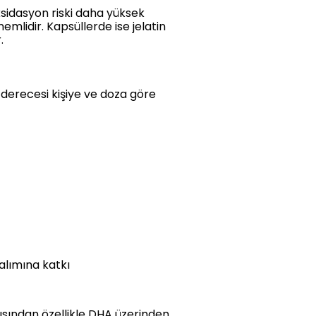
oksidasyon riski daha yüksek
lidir. Kapsüllerde ise jelatin
.
i derecesi kişiye ve doza göre
alımına katkı
çısından özellikle DHA üzerinden