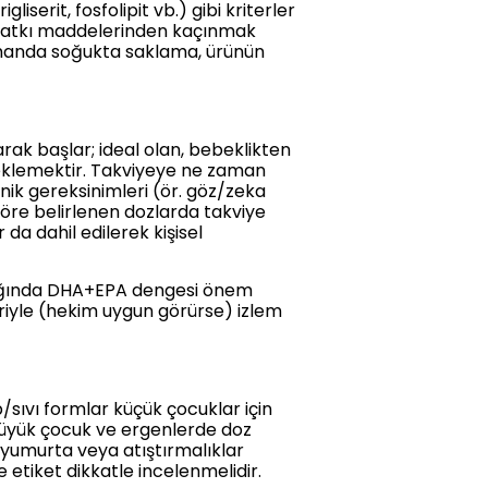
iserit, fosfolipit vb.) gibi kriterler
iz katkı maddelerinden kaçınmak
 zamanda soğukta saklama, ürünün
rak başlar; ideal olan, bebeklikten
teklemektir. Takviyeye ne zaman
nik gereksinimleri (ör. göz/zeka
göre belirlenen dozlarda takviye
 da dahil edilerek kişisel
l çağında DHA+EPA dengesi önem
eriyle (hekim uygun görürse) izlem
/sıvı formlar küçük çocuklar için
 büyük çocuk ve ergenlerde doz
 yumurta veya atıştırmalıklar
etiket dikkatle incelenmelidir.