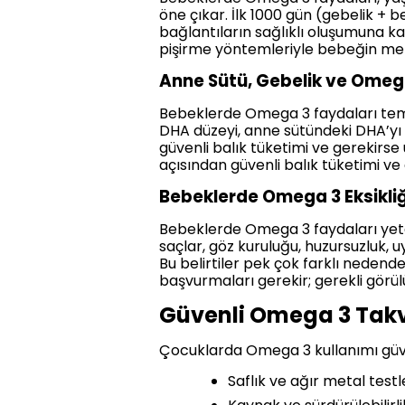
öne çıkar. İlk 1000 gün (gebelik + 
bağlantıların sağlıklı oluşumuna kat
pişirme yöntemleriyle bebeğin menüsü
Anne Sütü, Gebelik ve Omega 
Bebeklerde Omega 3 faydaları tem
DHA düzeyi, anne sütündeki DHA’yı 
güvenli balık tüketimi ve gerekirs
açısından güvenli balık tüketimi v
Bebeklerde Omega 3 Eksikliği 
Bebeklerde Omega 3 faydaları yeterl
saçlar, göz kuruluğu, huzursuzluk, 
Bu belirtiler pek çok farklı neden
başvurmaları gerekir; gerekli görü
Güvenli Omega 3 Takvi
Çocuklarda Omega 3 kullanımı güvenli
Saflık ve ağır metal testl