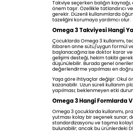
Takviye seçerken balığın kaynağı, ağı
önem taşır. Özellikle tatlandırıcı 
gerekir. Düzenli kullanımlarda öğün
tazeliğini korumaya yardımcı olur.
Omega 3 Takviyesi Hangi Y
Çocuklarda Omega 3 kullanımı, teori
itibaren anne sütü/uygun formül ve
başlanacağına ise doktor karar verm
gelişimi desteği, hekim takibi ger
düşünülebilir. Burada genel öneriler
değerlendirme yapılması en doğru
Yaşa göre ihtiyaçlar değişir: Okul
kazanabilir. Uzun süreli kullanım p
yapılması; beklenmeyen etki durum
Omega 3 Hangi Formlarda Ver
Omega 3 çocuklarda kullanımı, prati
yutması kolay bir seçenek sunar; d
standardizasyonu ve taşıma kolaylı
bulunabilir; ancak bu ürünlerdeki D