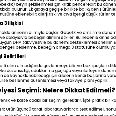
bebeklik) beyin şekillenmesi için kritik penceredir; bu döne
kıda bulunur. Ek gıdaya geçişle birlikte balık/deniz ürünler
ne eklenebilir; alerji riski ve cıva içeriği düşük türler ter
3 ilişkisi
elde annenin alımıyla başlar. Gebelik ve emzirme döne
ve dolayısıyla bebeğin alımını etkiler. Bu nedenle anne a
e uygun DHA takviyesiyle bu dönemi desteklemesi önerilir. 
e dengeli beslenme, bebeğin omega 3 statüsüne olumlu yan
Belirtileri
i alım olmadığında gözlenmeyebilir ve bazı ipuçları dikkati 
uyku düzensizliği, odaklanma güçlüğü veya ilerleyen dönemd
den de kaynaklanabileceği için ailelerin kendi başlarına 
lürse beslenme düzenlemesi veya takviye planı yapılır.
yesi Seçimi: Nelere Dikkat Edilmeli?
k ve kalite odaklı bir seçimi gerektirir. İşte pratik bir kon
eri: Ürün üçüncü taraf laboratuvarlarca test edilmeli, sonu