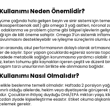
Kullanımı Neden Önemlidir?
me çağında hızla gelişen beyin ve sinir sistemi için temel
osapentaenoik asit) gibi omega 3 yağ asitleri, nöronal zar
a, odaklanma ve problem çözme gibi bilişsel işlevlerin geli
 için de kilit öneme sahiptir. Omega 3’ün sistemik inflama
vunmasını destekleyebilir ve iyileşme süreçlerini olumlu et
rı arasında, okul performansının dolaylı olarak artması
iler de sayılır. Spor yapan çocuklarda egzersiz sonrası top
adede metabolik sağlığın korunmasına yardımcı olabilir. 
z, keten tohumu gibi kaynakları içeren çeşitli ve düzenli bir 
yaşam tarzı unsurlarının birlikte ele alınmasına bağlıdır.
ullanımı Nasıl Olmalıdır?
likle beslenme temelli olmalıdır: Haftada 2 porsiyon yağ
 sınırlı olduğu ailelerde, hekim veya diyetisyenle görüşere
dür. Çocukların ihtiyaç duyduğu DHA/EPA miktarı yaşa, k
dozdan ziyade kişiselleştirme esastır. Etiket okuma alışkan
ncelemek gerekir.