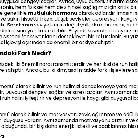
duygusal dengeyi sağlar. Ayrıca, uyku düzeni, sindirim sist
otonin, hem fiziksel hem de zihinsel sağlığımız için kritik bi
ve genellikle
mutluluk hormonu
olarak adlandırılmasını s
u ve sakin hissettirirken, düşük seviyeler depresyon, kaygı v
ir.
Serotonin
seviyelerinin doğal yollarla artırılması, ruh ha
dirilmesine yardımcı olabilir. Beyindeki serotonin, aynı za
m sistemi fonksiyonlarını destekleyici bir rol üstlenir. Bu y
l işleyişi açısından da önemli bir etkiye sahiptir.
ndaki Fark Nedir?
izdeki iki önemli nörotransmitterdir ve her ikisi de ruh h
e sahiptir. Ancak, bu iki kimyasal madde farklı işlevlere s
monu" olarak bilinir ve ruh halimizi dengelemeye yardımcı o
lidir. Duygusal dengeyi sağlar ve stresi azaltır. Aynı zamanda
 ruh halini iyileştirir ve depresyon ile kaygı gibi duygusal 
u" olarak bilinir ve motivasyon, zevk, öğrenme ve ödül ile i
arı duygusu yaratır. Aynı zamanda motivasyonu arttırır ve
lduğunda, bir kişi daha enerjik, istekli ve odaklanmış hisse
r?