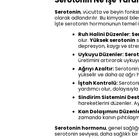
Serotonin
, vücutta ve beyin fonks
olarak adlandırılır. Bu kimyasal bil
İşte serotonin hormonunun temel iş
Ruh Halini Düzenler:
Se
olur.
Yüksek serotonin
s
depresyon, kaygı ve stres g
Uykuyu Düzenler:
Sero
üretimini artırarak uykuya 
Ağrıyı Azaltır:
Serotonin,
yükselir ve daha az ağrı hi
İştah Kontrolü:
Serotonin
yardımcı olur, dolayısıy
Sindirim Sistemini Dest
hareketlerini düzenler. Ay
Kan Dolaşımını Düzenle
zamanda kanın pıhtılaşma
Serotonin hormonu
, genel sağlığ
serotonin seviyesi, daha sağlıklı b