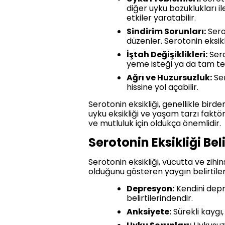
diğer uyku bozuklukları i
etkiler yaratabilir.
Sindirim Sorunları:
Serot
düzenler. Serotonin eksikli
İştah Değişiklikleri:
Sero
yeme isteği ya da tam tersi
Ağrı ve Huzursuzluk:
Ser
hissine yol açabilir.
Serotonin eksikliği, genellikle bird
uyku eksikliği ve yaşam tarzı faktörl
ve mutluluk için oldukça önemlidir.
Serotonin Eksikliği Beli
Serotonin eksikliği, vücutta ve zihin
olduğunu gösteren yaygın belirtiler
Depresyon:
Kendini depre
belirtilerindendir.
Anksiyete:
Sürekli kaygı,