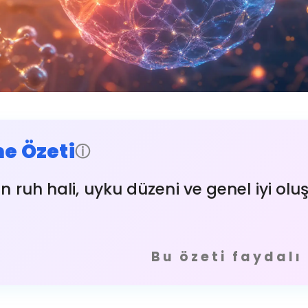
e Özeti
ⓘ
in ruh hali, uyku düzeni ve genel iyi oluş
Bu özeti faydal