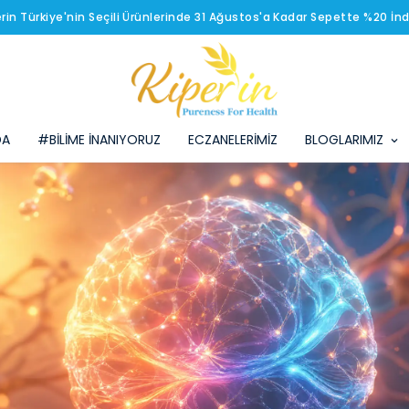
erin Türkiye'nin Seçili Ürünlerinde 31 Ağustos'a Kadar Sepette %20 İnd
DA
#BİLİME İNANIYORUZ
ECZANELERİMİZ
BLOGLARIMIZ