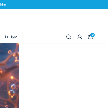
irim
0
İLETİŞİM