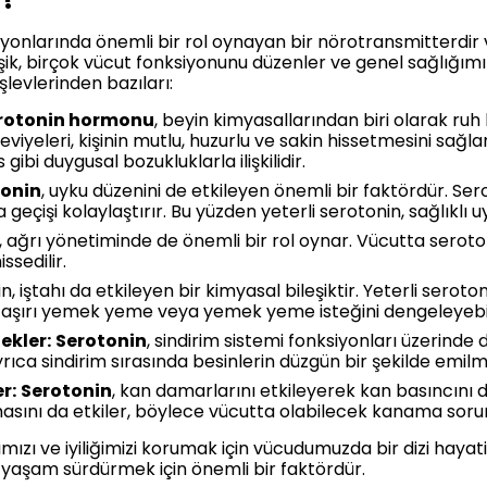
iyonlarında önemli bir rol oynayan bir nörotransmitterdir
eşik, birçok vücut fonksiyonunu düzenler ve genel sağlığımı
levlerinden bazıları:
rotonin hormonu
, beyin kimyasallarından biri olarak ru
eviyeleri, kişinin mutlu, huzurlu ve sakin hissetmesini sağla
ibi duygusal bozukluklarla ilişkilidir.
tonin
, uyku düzenini de etkileyen önemli bir faktördür. Se
geçişi kolaylaştırır. Bu yüzden yeterli serotonin, sağlıklı uy
 ağrı yönetiminde de önemli bir rol oynar. Vücutta serotoni
ssedilir.
, iştahı da etkileyen bir kimyasal bileşiktir. Yeterli seroton
la aşırı yemek yeme veya yemek yeme isteğini dengeleyebil
ekler:
Serotonin
, sindirim sistemi fonksiyonları üzerinde
rıca sindirim sırasında besinlerin düzgün bir şekilde emilm
r:
Serotonin
, kan damarlarını etkileyerek kan basıncını 
sını da etkiler, böylece vücutta olabilecek kanama sorunl
ımızı ve iyiliğimizi korumak için vücudumuzda bir dizi hayati i
ir yaşam sürdürmek için önemli bir faktördür.