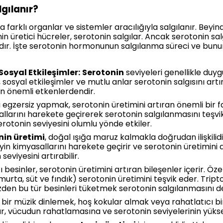
gılanır?
farklı organlar ve sistemler aracılığıyla salgılanır. Beyind
 üretici hücreler, serotonin salgılar. Ancak serotonin salgı
lıdır. İşte serotonin hormonunun salgılanma süreci ve bunun
osyal Etkileşimler:
Serotonin
seviyeleri genellikle duyg
 sosyal etkileşimler ve mutlu anlar serotonin salgısını artı
an önemli etkenlerdendir.
 egzersiz yapmak, serotonin üretimini artıran önemli bir f
allarını harekete geçirerek serotonin salgılanmasını teşvik
 serotonin seviyesini olumlu yönde etkiler.
nin üretimi
, doğal ışığa maruz kalmakla doğrudan ilişkilid
in kimyasallarını harekete geçirir ve serotonin üretimini a
eviyesini artırabilir.
 besinler, serotonin üretimini artıran bileşenler içerir. Öze
murta, süt ve fındık) serotonin üretimini teşvik eder. Trip
zden bu tür besinleri tüketmek serotonin salgılanmasını d
bir müzik dinlemek, hoş kokular almak veya rahatlatıcı bi
ılar, vücudun rahatlamasına ve serotonin seviyelerinin yük