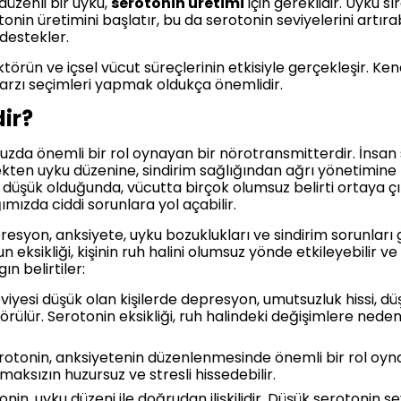
düzenli bir uyku,
serotonin üretimi
için gereklidir. Uyku s
in üretimini başlatır, bu da serotonin seviyelerini artırabil
destekler.
 faktörün ve içsel vücut süreçlerinin etkisiyle gerçekleşir. 
 tarzı seçimleri yapmak oldukça önemlidir.
dir?
da önemli bir rol oynayan bir nörotransmitterdir. İnsan sa
rmekten uyku düzenine, sindirim sağlığından ağrı yönetimin
 düşük olduğunda, vücutta birçok olumsuz belirti ortaya çık
ımızda ciddi sorunlara yol açabilir.
presyon, anksiyete, uyku bozuklukları ve sindirim sorunları gi
un eksikliği, kişinin ruh halini olumsuz yönde etkileyebilir ve
gın belirtiler:
iyesi düşük olan kişilerde depresyon, umutsuzluk hissi, düş
rülür. Serotonin eksikliği, ruh halindeki değişimlere neden
otonin, anksiyetenin düzenlenmesinde önemli bir rol oynar. 
urmaksızın huzursuz ve stresli hissedebilir.
nin, uyku düzeni ile doğrudan ilişkilidir. Düşük serotonin s