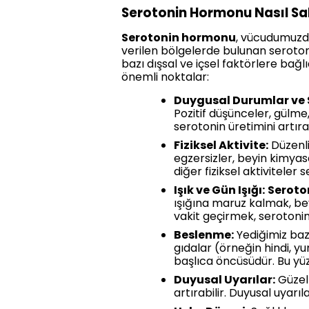
Serotonin Hormonu Nasıl Sal
Serotonin hormonu
, vücudumuzda 
verilen bölgelerde bulunan serotonin
bazı dışsal ve içsel faktörlere bağ
önemli noktalar:
Duygusal Durumlar ve S
Pozitif düşünceler, gülme,
serotonin üretimini artır
Fiziksel Aktivite:
Düzenli
egzersizler, beyin kimyas
diğer fiziksel aktiviteler
Işık ve Gün Işığı:
Seroto
ışığına maruz kalmak, bey
vakit geçirmek, serotonin s
Beslenme:
Yediğimiz bazı
gıdalar (örneğin hindi, yu
başlıca öncüsüdür. Bu yü
Duyusal Uyarılar:
Güzel 
artırabilir. Duyusal uyar