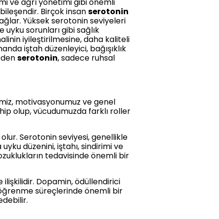
emi ve ağrı yönetimi gibi önemli
r bileşendir. Birçok insan
serotonin
ağlar. Yüksek serotonin seviyeleri
e uyku sorunları gibi sağlık
linin iyileştirilmesine, daha kaliteli
manda iştah düzenleyici, bağışıklık
üzden
serotonin
, sadece ruhsal
alimiz, motivasyonumuz ve genel
ahip olup, vücudumuzda farklı roller
lur. Serotonin seviyesi, genellikle
 uyku düzenini, iştahı, sindirimi ve
bozuklukların tedavisinde önemli bir
lişkilidir. Dopamin, ödüllendirici
 öğrenme süreçlerinde önemli bir
debilir.