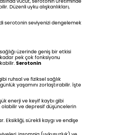
ırasında vücut, serotonin üretiminde
ir. Düzenli uyku alışkanlıkları,
Kendi serotonin seviyenizi dengelemek
ğlığı üzerinde geniş bir etkisi
e kadar pek çok fonksiyonu
abilir.
Serotonin
bi ruhsal ve fiziksel sağlık
 günlük yaşamını zorlaştırabilir. İşte
ük enerji ve keyif kaybı gibi
 olabilir ve depresif düşüncelerin
Eksikliği, sürekli kaygı ve endişe
eviyeleri, insomnia (uykusuzluk) ve