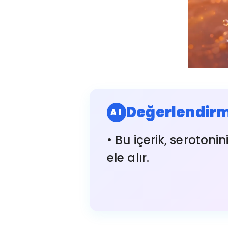
Değerlendirm
AI
• Bu içerik, serotonin
ele alır.