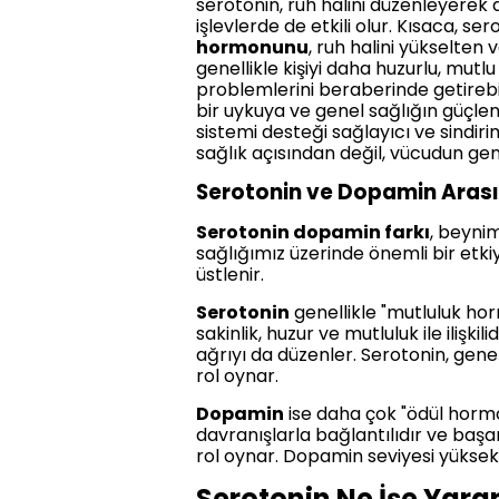
serotonin, ruh halini düzenleyerek 
işlevlerde de etkili olur. Kısaca, ser
hormonunu
, ruh halini yükselten 
genellikle kişiyi daha huzurlu, mutl
problemlerini beraberinde getirebil
bir uykuya ve genel sağlığın güçlen
sistemi desteği sağlayıcı ve sindiri
sağlık açısından değil, vücudun gene
Serotonin ve Dopamin Arası
Serotonin dopamin farkı
, beynim
sağlığımız üzerinde önemli bir etkiy
üstlenir.
Serotonin
genellikle "mutluluk hor
sakinlik, huzur ve mutluluk ile ilişki
ağrıyı da düzenler. Serotonin, genel
rol oynar.
Dopamin
ise daha çok "ödül hormon
davranışlarla bağlantılıdır ve baş
rol oynar. Dopamin seviyesi yüksek o
Serotonin Ne İşe Yara