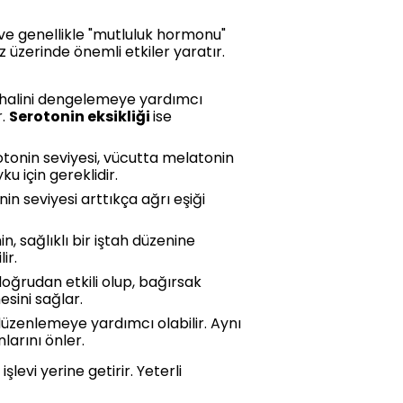
 ve genellikle "mutluluk hormonu"
z üzerinde önemli etkiler yaratır.
h halini dengelemeye yardımcı
r.
Serotonin eksikliği
ise
rotonin seviyesi, vücutta melatonin
ku için gereklidir.
n seviyesi arttıkça ağrı eşiği
in, sağlıklı bir iştah düzenine
ir.
 doğrudan etkili olup, bağırsak
esini sağlar.
düzenlemeye yardımcı olabilir. Aynı
arını önler.
şlevi yerine getirir. Yeterli