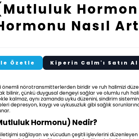
(Mutluluk Hormon
Hormonu Nasıl Artt
ile Özetle
Kiperin Calm'ı Satın Al
i önemli nörotransmitterlerden biridir ve ruh halimizi düze
k bilinir, çünkü duygusal dengeyi sağlar ve olumlu ruh hali
le kalmaz, aynı zamanda uyku düzenini, sindirim sistemini,
leri depresyon, kaygı ve uykusuzluk gibi sağlık sorunlarına
unar.
Mutluluk Hormonu) Nedir?
a iletişimi sağlayan ve vücudun çeşitli işlevlerini düzenleye