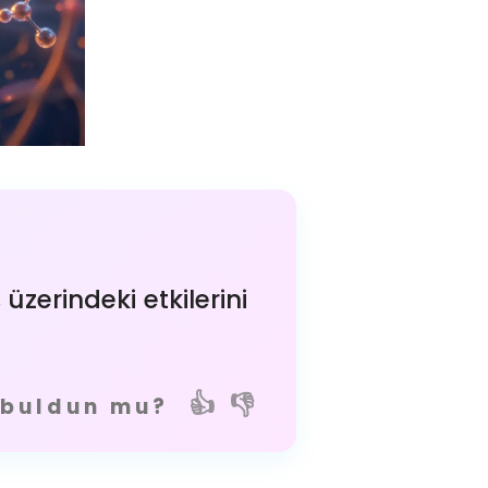
 üzerindeki etkilerini
👍
👎
ı buldun mu?