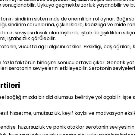
le sonuçlanabilir. Uykuya geçmekte zorluk yaşanabilir ve 
onin, sindirim sisteminde de önemli bir rol oynar. Bağırsak
ği, sindirim sorunlarına, şişkinliklere, kabızlığa ve mide rah
tonin seviyesi düşük olan kişilerde iştah değişiklikleri sıkça
, iştahsızlık görülebilir.
otonin, vücutta ağrı algısını etkiler. Eksikliği, baş ağrıları,
en fazla faktörün birleşimi sonucu ortaya çıkar. Genetik yat
eri serotonin seviyelerini etkileyebilir. Serotonin seviyeler
rtileri
sel sağlığımızda bir dizi olumsuz belirtiye yol açabilir. İşte
:
sif hissetme, umutsuzluk, keyif kaybı ve motivasyon eksikl
 endişe, huzursuzluk ve panik ataklar serotonin seviyesinin