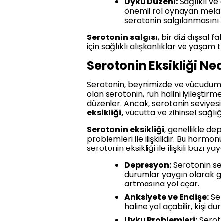
Uyku Düzeni:
Sağlıklı ve 
önemli rol oynayan melaton
serotonin salgılanmasını 
Serotonin salgısı
, bir dizi dışsal
için sağlıklı alışkanlıklar ve yaşam
Serotonin Eksikliği Ne
Serotonin, beynimizde ve vücudumuz
olan serotonin, ruh halini iyileşti
düzenler. Ancak, serotonin seviyesi
eksikliği,
vücutta ve zihinsel sağlığ
Serotonin eksikliği
, genellikle de
problemleri ile ilişkilidir. Bu hormon
serotonin eksikliği ile ilişkili bazı yay
Depresyon:
Serotonin sev
durumlar yaygın olarak gö
artmasına yol açar.
Anksiyete ve Endişe:
Ser
haline yol açabilir, kişi d
Uyku Problemleri:
Seroto