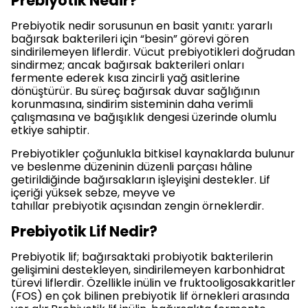
Prebiyotik Nedir?
Prebiyotik nedir sorusunun en basit yanıtı: yararlı
bağırsak bakterileri için “besin” görevi gören
sindirilemeyen liflerdir. Vücut prebiyotikleri doğrudan
sindirmez; ancak bağırsak bakterileri onları
fermente ederek kısa zincirli yağ asitlerine
dönüştürür. Bu süreç bağırsak duvar sağlığının
korunmasına, sindirim sisteminin daha verimli
çalışmasına ve bağışıklık dengesi üzerinde olumlu
etkiye sahiptir.
Prebiyotikler çoğunlukla bitkisel kaynaklarda bulunur
ve beslenme düzeninin düzenli parçası hâline
getirildiğinde bağırsakların işleyişini destekler. Lif
içeriği yüksek sebze, meyve ve
tahıllar prebiyotik açısından zengin örneklerdir.
Prebiyotik Lif Nedir?
Prebiyotik lif; bağırsaktaki probiyotik bakterilerin
gelişimini destekleyen, sindirilemeyen karbonhidrat
türevi liflerdir. Özellikle inülin ve fruktooligosakkaritler
(FOS) en çok bilinen prebiyotik lif örnekleri arasında