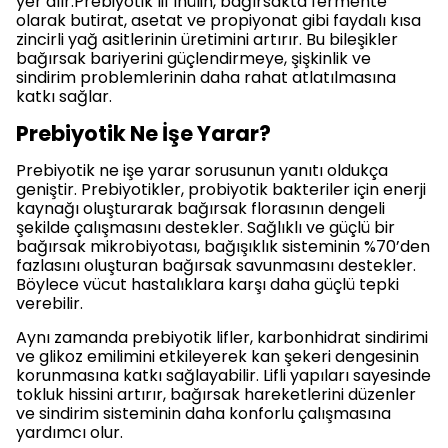
yer alır.Prebiyotik lif inülin, bağırsakta fermente
olarak butirat, asetat ve propiyonat gibi faydalı kısa
zincirli yağ asitlerinin üretimini artırır. Bu bileşikler
bağırsak bariyerini güçlendirmeye, şişkinlik ve
sindirim problemlerinin daha rahat atlatılmasına
katkı sağlar.
Prebiyotik Ne İşe Yarar?
Prebiyotik ne işe yarar sorusunun yanıtı oldukça
geniştir. Prebiyotikler, probiyotik bakteriler için enerji
kaynağı oluşturarak bağırsak florasının dengeli
şekilde çalışmasını destekler. Sağlıklı ve güçlü bir
bağırsak mikrobiyotası, bağışıklık sisteminin %70’den
fazlasını oluşturan bağırsak savunmasını destekler.
Böylece vücut hastalıklara karşı daha güçlü tepki
verebilir.
Aynı zamanda prebiyotik lifler, karbonhidrat sindirimi
ve glikoz emilimini etkileyerek kan şekeri dengesinin
korunmasına katkı sağlayabilir. Lifli yapıları sayesinde
tokluk hissini artırır, bağırsak hareketlerini düzenler
ve sindirim sisteminin daha konforlu çalışmasına
yardımcı olur.