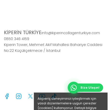
KİPERİN TÜRKİYE
info@kiperincollagenturkiye.com
0850 346 4159
Kiperin Tower, Mehmet Akif Mahallesi Bahariye Caddesi
No:22 Küçükçekmece / İstanbul
Bize Ulaşın!
Alışveriş deneyiminizi iyileştirmek için
yasal düzenlemelere uygun çerezler
(cookies) kullanıyoruz. Detaylı bilgiye