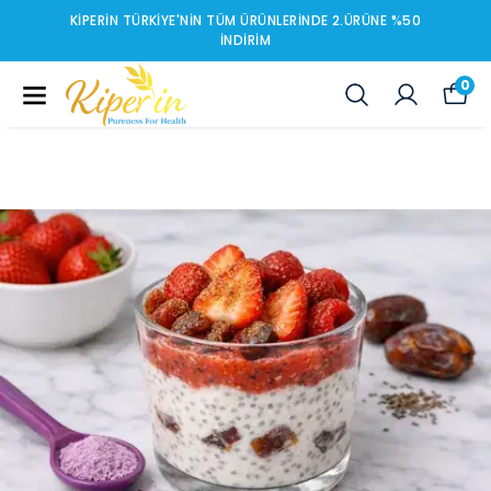
KIPERIN TÜRKIYE'NIN TÜM ÜRÜNLERINDE 2.ÜRÜNE %50
İNDIRIM
0