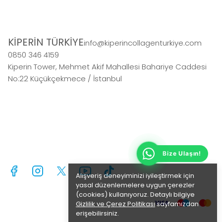
KİPERİN TÜRKİYE
info@kiperincollagenturkiye.com
0850 346 4159
Kiperin Tower, Mehmet Akif Mahallesi Bahariye Caddesi
No:22 Küçükçekmece / İstanbul
Alışveriş deneyiminizi iyileştirmek için
yasal düzenlemelere uygun çerezler
(cookies) kullanıyoruz. Detaylı bilgiye
Gizlilik ve Çerez Politikası
sayfamızdan
erişebilirsiniz.