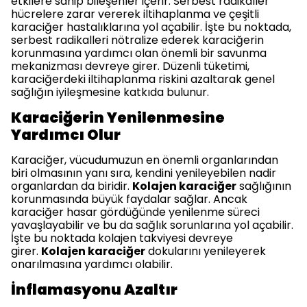
etkilere sahip bileşenler içerir. Serbest radikaller
hücrelere zarar vererek iltihaplanma ve çeşitli
karaciğer hastalıklarına yol açabilir. İşte bu noktada,
serbest radikalleri nötralize ederek karaciğerin
korunmasına yardımcı olan önemli bir savunma
mekanizması devreye girer. Düzenli tüketimi,
karaciğerdeki iltihaplanma riskini azaltarak genel
sağlığın iyileşmesine katkıda bulunur.
Karaciğerin Yenilenmesine
Yardımcı Olur
Karaciğer, vücudumuzun en önemli organlarından
biri olmasının yanı sıra, kendini yenileyebilen nadir
organlardan da biridir.
Kolajen karaciğer
sağlığının
korunmasında büyük faydalar sağlar. Ancak
karaciğer hasar gördüğünde yenilenme süreci
yavaşlayabilir ve bu da sağlık sorunlarına yol açabilir.
İşte bu noktada kolajen takviyesi devreye
girer.
Kolajen karaciğer
dokularını yenileyerek
onarılmasına yardımcı olabilir.
İnflamasyonu Azaltır