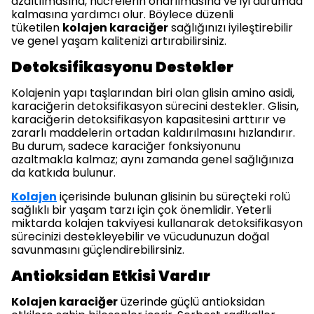
azaltılmasına, hücrelerin onarılmasına ve iyi durumda
kalmasına yardımcı olur. Böylece düzenli
tüketilen
kolajen karaciğer
sağlığınızı iyileştirebilir
ve genel yaşam kalitenizi artırabilirsiniz.
Detoksifikasyonu Destekler
Kolajenin yapı taşlarından biri olan glisin amino asidi,
karaciğerin detoksifikasyon sürecini destekler. Glisin,
karaciğerin detoksifikasyon kapasitesini arttırır ve
zararlı maddelerin ortadan kaldırılmasını hızlandırır.
Bu durum, sadece karaciğer fonksiyonunu
azaltmakla kalmaz; aynı zamanda genel sağlığınıza
da katkıda bulunur.
Kolajen
içerisinde bulunan glisinin bu süreçteki rolü
sağlıklı bir yaşam tarzı için çok önemlidir. Yeterli
miktarda kolajen takviyesi kullanarak detoksifikasyon
sürecinizi destekleyebilir ve vücudunuzun doğal
savunmasını güçlendirebilirsiniz.
Antioksidan Etkisi Vardır
Kolajen karaciğer
üzerinde güçlü antioksidan