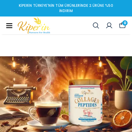
KIPERIN TÜRKIYE'NIN TÜM ÜRÜNLERINDE 2.ÜRÜNE %50
İNDIRIM
0