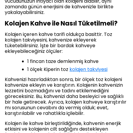
vücudunuzun ihtiyacı olan kolajeni alabilir, aynı
zamanda günün enerjisini de kahvenizle birlikte
yakalayabilirsiniz.
Kolajen Kahve ile Nasıl Tüketilmeli?
Kolajen içeren kahve tarifi oldukça basittir. Toz
kolajen takviyesini, kahvenize ekleyerek
tüketebilirsiniz. İşte bir bardak kahveye
ekleyebileceğiniz ölçüler:
1 fincan taze demlenmiş kahve
1 ölçek Kiperin toz
kolajen takviyesi
Kahvenizi hazırladıktan sonra, bir ölçek toz kolajeni
kahvenize ekleyin ve karıştırın. Kolajenin kahvenizin
lezzetini bozmadığını ve tadını etkilemediğini
göreceksiniz. Bu, kahvenizi daha besleyici ve sağlıklı
bir hale getirecek. Ayrıca, kolajen kahveye karıştırılır
mı sorusunun cevabını da vermiş olduk; evet,
karıştırılabilir ve rahatlıkla içilebilir.
Kolajen ile kahve birleştirildiğinde, kahvenin enerjik
etkisini ve kolajenin cilt sağlığını destekleyen