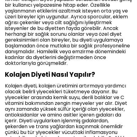
bir kullanıcı yelpazesine hitap eder. Özellikle
yaşlanmanın etkilerini azaltmak isteyen orta yaş ve
üzeri bireyler için uygundur. Ayrıca sporcular, eklem
ağrısı çekenler veya cilt sağlığını iyileştirmek
isteyenler de bu diyetten fayda görebilir. Ancak
herhangi bir sağlık sorunu olanlar veya özel diyet
gereksinimleri olan bireyler, bu diyeti uygulamaya
başlamadan önce mutlaka bir sağlık profesyoneline
danışmalıdır. Hamilelik veya emzirme dönemindeki
kadınlar da diyetlerini değiştirmeden önce
doktorlarıyla görüşmelidir.
Kolajen Diyeti Nasıl Yapılır?
Kolajen diyeti, kolajen üretimini artırmaya yardımcı
olacak belirli yiyecekleri tüketmeye dayanır. Bu
yiyecekler arasında kemik suyu, derili balıklar ve C
vitamini bakımından zengin meyveler yer alır. Diyet
aynı zamanda yüksek sülfür içeriği olan yiyecekler,
antioksidanlar ve amino asitler içeren gıdaları da
içerir. Diyeti uygularken işlenmiş gıdalardan,
şekerden ve trans yağlardan kaçınmak önemlidir
çünkü bu tür yiyecekler vücuttaki inflamasyonu