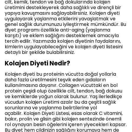
cilt, kemik, tendon ve bağ dokularında kolajen
üretimini destekleyerek daha sağlıklı ve dirençli bir
yapıya kavuşmasını sağlayabilirsiniz. Kolajen diyeti
uygulayarak yaşlanma etkilerini yavaşlatmak ve
genel sağlık durumunuzu iyileştirmek mümkündür. Bu
diyet programı özellikle anti-aging (yaşlanma
karşıtı) ve eklem sağlığını desteklemek amacıyla
tercih edilir. Yazımızda kolajen diyetinin faydalarını,
kimlerin uygulayabileceğini ve kolajen diyeti listesini
detaylı bir şekilde bulabilirsiniz.
Kolajen Diyeti Nedir?
Kolajen diyeti bu proteinin vücutta doğal yollarla
daha fazla üretilmesini teşvik eden gıdaların
kullanılmasına dayanır. Collagen vücuttaki en bol
protein çeşidi olup özellikle cilt, tendon, bağ dokusu
ve kemiklerde yoğun olarak bulunur. Yaş ilerledikçe
vücudun kolajen üretimi azalır bu da çeşitli sağlık
sorunlarına ve yaşlanma belirtilerine yol
açabilir. Kolajen Diyeti Listesi, esas olarak C vitamini,
bakır, prolin ve glisin gibi kolajen sentezinde önemli
rol oynayan besin öğelerini içeren yiyecekleri kapsar.
Bu diyet hem cildinizin sağlığını korumaya hem de