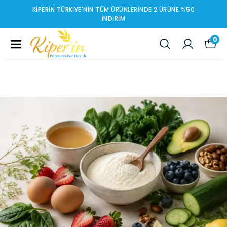
KIPERIN TÜRKIYE'NIN TÜM ÜRÜNLERINDE 2.ÜRÜNE %50
İNDIRIM
0