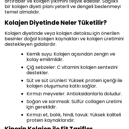
artırabilir ve kolajen yıkımını teşvik edebilir. Sağlıklı
bir kolajen diyeti planı yeterli ve dengeli beslenmeyi
temel almalıdır.
Kolajen Diyetinde Neler Tüketilir?
Kolajen diyetinde veya kolajen detoksu için önerilen
besinler doğal kolajen kaynakları ve kolajen üretimini
destekleyen gıdalardır.
Kemik suyu: Kolajen açısından zengin ve
kolay emilimlidir.
Çiğ sebzeler: C vitamini kolajen sentezini
destekler.
Süt ve süt ürünleri: Yüksek protein içeriği ile
kolajen oluşumuna katkı sağlar.
Kırmızı meyveler: Antioksidanlarla doludur.
Soğan ve sarımsak: Sülfür collagen üretimi
için gereklidir.
Kırmızı et, balık, hindi, tavuk: Yüksek kaliteli
protein kaynaklarıdır.
Kiperin Kolajen ile Fit Tarifler