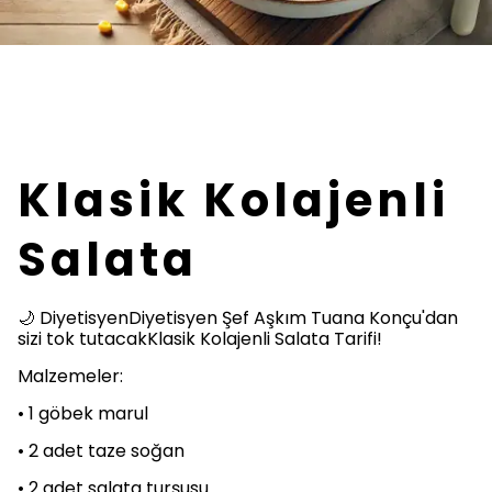
Klasik Kolajenli
Salata
🌙 DiyetisyenDiyetisyen Şef Aşkım Tuana Konçu'dan
sizi tok tutacakKlasik Kolajenli Salata Tarifi!
Malzemeler:
• 1 göbek marul
• 2 adet taze soğan
• 2 adet salata turşusu