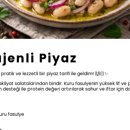
jenli Piyaz
tik ve lezzetli bir piyaz tarifi ile geldim! 🙌🏻✨
kliyat salatalarından biridir. Kuru fasulyenin yüksek lif ve
 desteği ile protein değeri artırılarak sahur ve iftar için 
uru fasulye
a