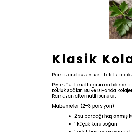
Klasik Kola
Ramazanda uzun süre tok tutacak, pra
Piyaz, Türk mutfağının en bilinen ba
tokluk sağlar. Bu versiyonda kolajen
Ramazan alternatifi sunulur.
Malzemeler (2–3 porsiyon)
2 su bardağı haşlanmış k
1 küçük kuru soğan
1 adet haşlanmış yumurt