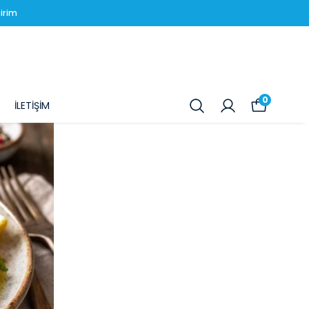
irim
0
İLETİŞİM