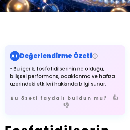
Değerlendirme Özeti
ⓘ
AI
• Bu içerik, fosfatidilserinin ne olduğu,
bilişsel performans, odaklanma ve hafıza
üzerindeki etkileri hakkında bilgi sunar.
👍
Bu özeti faydalı buldun mu?
👎