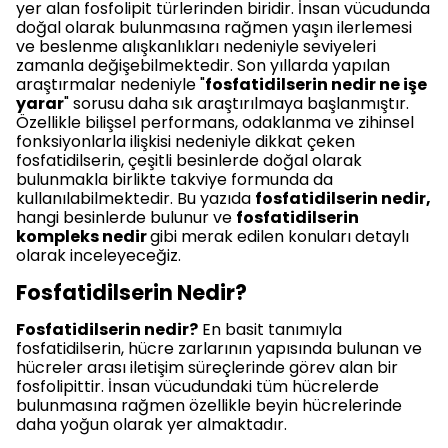
yer alan fosfolipit türlerinden biridir. İnsan vücudunda
doğal olarak bulunmasına rağmen yaşın ilerlemesi
ve beslenme alışkanlıkları nedeniyle seviyeleri
zamanla değişebilmektedir. Son yıllarda yapılan
araştırmalar nedeniyle "
fosfatidilserin nedir ne işe
yarar
" sorusu daha sık araştırılmaya başlanmıştır.
Özellikle bilişsel performans, odaklanma ve zihinsel
fonksiyonlarla ilişkisi nedeniyle dikkat çeken
fosfatidilserin, çeşitli besinlerde doğal olarak
bulunmakla birlikte takviye formunda da
kullanılabilmektedir. Bu yazıda
fosfatidilserin nedir,
hangi besinlerde bulunur ve
fosfatidilserin
kompleks nedir
gibi merak edilen konuları detaylı
olarak inceleyeceğiz.
Fosfatidilserin Nedir?
Fosfatidilserin nedir?
En basit tanımıyla
fosfatidilserin, hücre zarlarının yapısında bulunan ve
hücreler arası iletişim süreçlerinde görev alan bir
fosfolipittir. İnsan vücudundaki tüm hücrelerde
bulunmasına rağmen özellikle beyin hücrelerinde
daha yoğun olarak yer almaktadır.