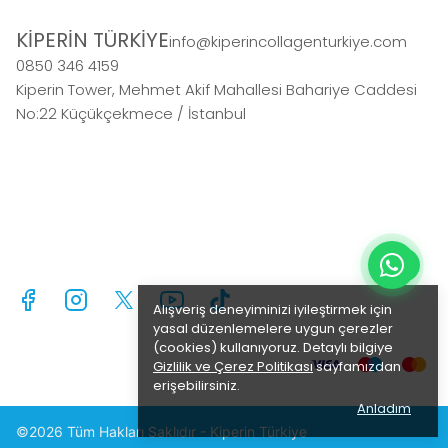
KİPERİN TÜRKİYE
info@kiperincollagenturkiye.com
0850 346 4159
Kiperin Tower, Mehmet Akif Mahallesi Bahariye Caddesi
No:22 Küçükçekmece / İstanbul
Alışveriş deneyiminizi iyileştirmek için
yasal düzenlemelere uygun çerezler
(cookies) kullanıyoruz. Detaylı bilgiye
Gizlilik ve Çerez Politikası
sayfamızdan
erişebilirsiniz.
Anladım
©2026 Tüm Hakları Saklıdır - Kiperin Türkiye