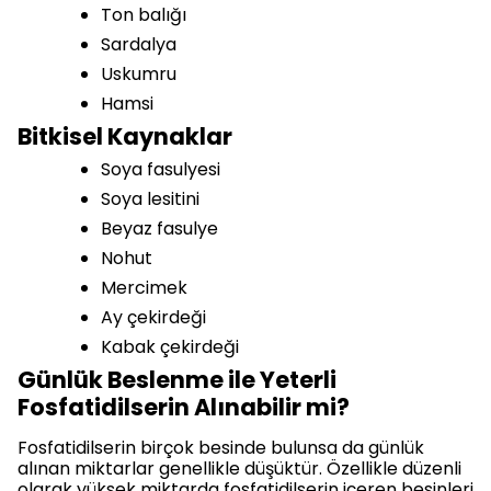
Ton balığı
Sardalya
Uskumru
Hamsi
Bitkisel Kaynaklar
Soya fasulyesi
Soya lesitini
Beyaz fasulye
Nohut
Mercimek
Ay çekirdeği
Kabak çekirdeği
Günlük Beslenme ile Yeterli
Fosfatidilserin Alınabilir mi?
Fosfatidilserin birçok besinde bulunsa da günlük
alınan miktarlar genellikle düşüktür. Özellikle düzenli
olarak yüksek miktarda fosfatidilserin içeren besinleri