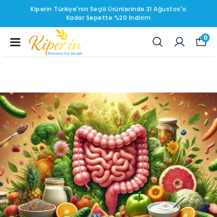
Kiperin Türkiye'nin Seçili Ürünlerinde 31 Ağustos'a
Kadar Sepette %20 İndirim
0